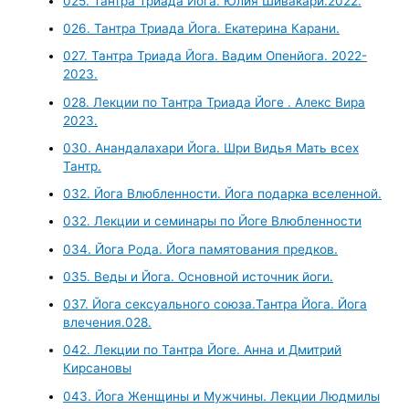
025. Тантра Триада Йога. Юлия Шивакари.2022.
026. Тантра Триада Йога. Екатерина Карани.
027. Тантра Триада Йога. Вадим Опенйога. 2022-
2023.
028. Лекции по Тантра Триада Йоге . Алекс Вира
2023.
030. Анандалахари Йога. Шри Видья Мать всех
Тантр.
032. Йога Влюбленности. Йога подарка вселенной.
032. Лекции и семинары по Йоге Влюбленности
034. Йога Рода. Йога памятования предков.
035. Веды и Йога. Основной источник йоги.
037. Йога сексуального союза.Тантра Йога. Йога
влечения.028.
042. Лекции по Тантра Йоге. Анна и Дмитрий
Кирсановы
043. Йога Женщины и Мужчины. Лекции Людмилы