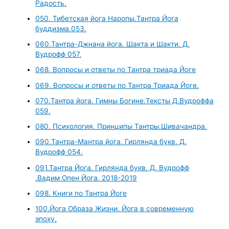
Радость.
050. Тибетская йога Наропы.Тантра Йога
буддизма.053.
060.Тантра-Джнана йога. Шакта и Шакти. Д.
Вудрофф 057.
068. Вопросы и ответы по Тантра триада Йоге
069. Вопросы и ответы по Тантра Триада Йоге.
070.Тантра йога. Гимны Богине.Тексты Д.Вудроффа
059.
080. Психология. Принципы Тантры.Шивачандра.
090.Тантра-Мантра йога. Гирлянда букв. Д.
Вудрофф 054.
091.Тантра Йога. Гирлянда букв. Д. Вудрофф
.Вадим Опен Йога. 2018-2019
098. Книги по Тантра Йоге
100.Йога Образа Жизни. Йога в современную
эпоху.