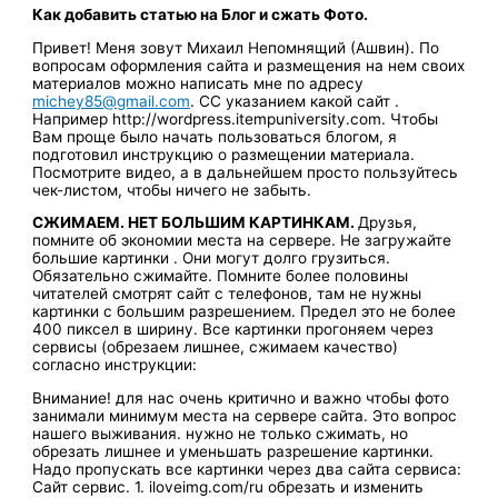
Как добавить статью на Блог и сжать Фото.
Привет! Меня зовут Михаил Непомнящий (Ашвин). По
вопросам оформления сайта и размещения на нем своих
материалов можно написать мне по адресу
michey85@gmail.com
. CС указанием какой сайт .
Например http://wordpress.itempuniversity.com. Чтобы
Вам проще было начать пользоваться блогом, я
подготовил инструкцию о размещении материала.
Посмотрите видео, а в дальнейшем просто пользуйтесь
чек-листом, чтобы ничего не забыть.
СЖИМАЕМ. НЕТ БОЛЬШИМ КАРТИНКАМ.
Друзья,
помните об экономии места на сервере. Не загружайте
большие картинки . Они могут долго грузиться.
Обязательно сжимайте. Помните более половины
читателей смотрят сайт с телефонов, там не нужны
картинки с большим разрешением. Предел это не более
400 пиксел в ширину. Все картинки прогоняем через
сервисы (обрезаем лишнее, сжимаем качество)
согласно инструкции:
Внимание! для нас очень критично и важно чтобы фото
занимали минимум места на сервере сайта. Это вопрос
нашего выживания. нужно не только сжимать, но
обрезать лишнее и уменьшать разрешение картинки.
Надо пропускать все картинки через два сайта сервиса:
Сайт сервис. 1. iloveimg.com/ru обрезать и изменить