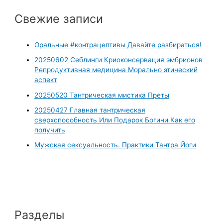
Свежие записи
Оральные #контрацептивы Давайте разбираться!
20250602 Себлинги Криоконсервация эмбрионов
Репродуктивная медицина Морально этический
аспект
20250520 Тантрическая мистика Преты
20250427 Главная тантрическая
сверхспособность Или Подарок Богини Как его
получить
Мужская сексуальность. Практики Тантра Йоги
Разделы