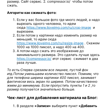
размер. Сайт сервис. 2. compressor.io/ чтобы потом
сжать.
Алгоритм как сжимать фото:
Если у вас большое фото где много людей, а надо
вырезать одного человека, то идем
сюда
https://www.iloveimg.com/ru/crop-image
и
вырезаем.
Если потом у картинки надо изменить размер на
меньший, то идем сюда
https://www.iloveimg.com/ru/resize-image
. Скажем
1000 на 1000 пиксел, а надо 400 на 400.
А потом надо сжать это изображение до
минимального размера. Это сделать лучше здесь
https://compressor.io/
этот сервис сжимает в два
раза лучше.
То есть:
Сперва срезаем все лишнее, пустой фон
итд.
Потом уменьшаем количество пиксел. Помним, что
для телефона ширина картинки 400 пиксел, занимает
фактически весь экран по ширине.
Потом качественно
жмем до минимума.
Если пропустить пункты 1 и 2 ,то
размер получается значительно больше.
Чек-лист для добавления материала на Блог:
В разделе
«Записи»
выберите пункт
«Добавить