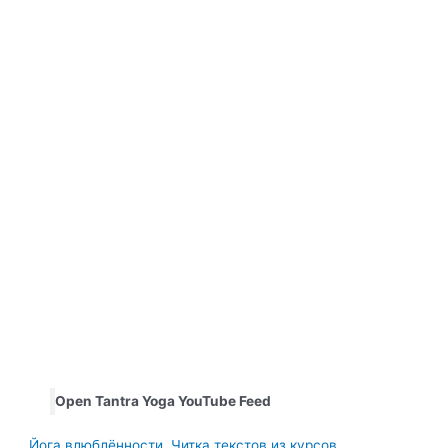
Open Tantra Yoga YouTube Feed
Йога влюблённости. Читка текстов из курсов