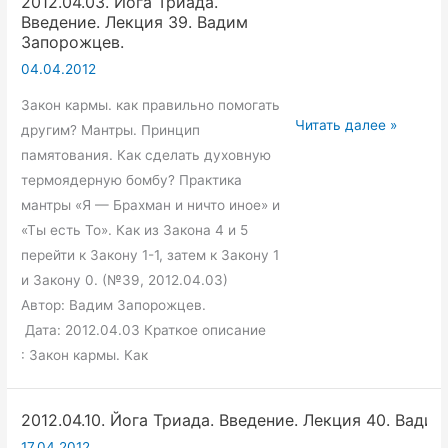
2012.04.03. Йога Триада.
Введение. Лекция 39. Вадим
Запорожцев.
04.04.2012
Закон кармы. как правильно помогать
2012.04.03.
Читать далее »
другим? Мантры. Принцип
Йога
памятования. Как сделать духовную
Триада.
термоядерную бомбу? Практика
Введение.
мантры «Я — Брахман и ничто иное» и
Лекция
«Ты есть То». Как из Закона 4 и 5
39.
перейти к Закону 1-1, затем к Закону 1
Вадим
и Закону 0. (№39, 2012.04.03)
Запорожцев.
Автор: Вадим Запорожцев.
Дата: 2012.04.03 Краткое описание
: Закон кармы. Как
2012.04.10. Йога Триада. Введение. Лекция 40. Вади
17.04.2012