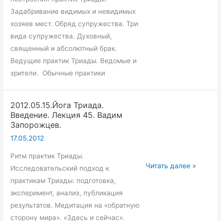
Задабривание видимых и невидимых
хозяев мест. Обряд супружества. Три
вида супружества. Духовный,
священный и абсолютный брак.
Ведущие практик Триады. Ведомые и
зрители. Обычные практики
2012.05.15.Йога Триада.
Введение. Лекция 45. Вадим
Запорожцев.
17.05.2012
Ритм практик Триады.
2012.05.15.Йога
Читать далее »
Исследовательский подход к
Триада.
практикам Триады: подготовка,
Введение.
эксперимент, анализ, публикация
Лекция
результатов. Медитация на «обратную
45.
сторону мира». «Здесь и сейчас».