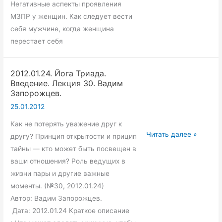
Негативные аспекты проявления
МЗПР у женщин. Как следует вести
себя мужчине, когда женщина
перестает себя
2012.01.24. Йога Триада.
Введение. Лекция 30. Вадим
Запорожцев.
25.01.2012
Как не потерять уважение друг к
2012.01.24.
Читать далее »
другу? Принцип открытости и прицип
Йога
тайны — кто может быть посвещен в
Триада.
ваши отношения? Роль ведущих в
Введение.
жизни пары и другие важные
Лекция
моменты. (№30, 2012.01.24)
30.
Автор: Вадим Запорожцев.
Вадим
Дата: 2012.01.24 Краткое описание
Запорожцев.