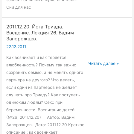
Они для нас
2011.12.20. Йога Триада.
Введение. Лекция 26. Вадим
Запорожцев.
22.12.2011
Как возникает и как теряется
2011.12.20.
Читать далее »
влюбленность? Почему так важно
Йога
сохранить семью, а не менять одного
Триада.
партнера на другого? Что делать,
Введение.
если один из партнеров не желает
Лекция
слушать про Триаду? Как поступать
26.
одиноким людям? Секс при
Вадим
беременности. Воспитание детей.
Запорожцев.
(№26, 2011.12.20) Автор: Вадим
Запорожцев. Дата: 2011.12.20 Краткое
описание : как возникает