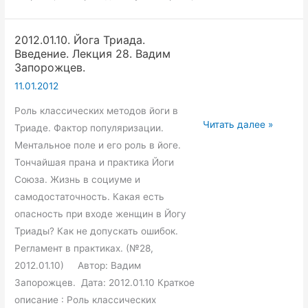
2012.01.10. Йога Триада.
Введение. Лекция 28. Вадим
Запорожцев.
11.01.2012
Роль классических методов йоги в
2012.01.10.
Читать далее »
Триаде. Фактор популяризации.
Йога
Ментальное поле и его роль в йоге.
Триада.
Тончайшая прана и практика Йоги
Введение.
Союза. Жизнь в социуме и
Лекция
самодостаточность. Какая есть
28.
опасность при входе женщин в Йогу
Вадим
Триады? Как не допускать ошибок.
Запорожцев.
Регламент в практиках. (№28,
2012.01.10) Автор: Вадим
Запорожцев. Дата: 2012.01.10 Краткое
описание : Роль классических