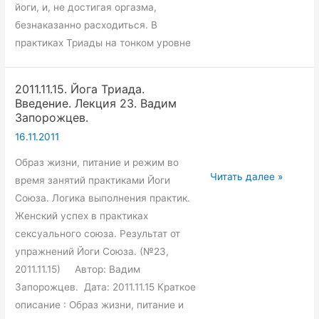
йоги, и, не достигая оргазма,
безнаказанно расходиться. В
практиках Триады на тонком уровне
2011.11.15. Йога Триада.
Введение. Лекция 23. Вадим
Запорожцев.
16.11.2011
Образ жизни, питание и режим во
2011.11.15.
Читать далее »
время занятий практиками Йоги
Йога
Союза. Логика выполнения практик.
Триада.
Женский успех в практиках
Введение.
сексуального союза. Результат от
Лекция
упражнений Йоги Союза. (№23,
23.
2011.11.15) Автор: Вадим
Вадим
Запорожцев. Дата: 2011.11.15 Краткое
Запорожцев.
описание : Образ жизни, питание и