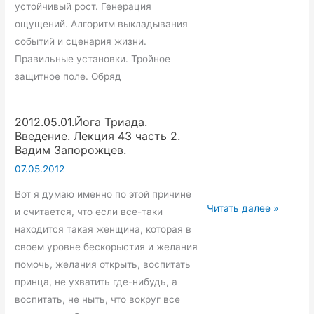
устойчивый рост. Генерация
ощущений. Алгоритм выкладывания
событий и сценария жизни.
Правильные установки. Тройное
защитное поле. Обряд
2012.05.01.Йога Триада.
Введение. Лекция 43 часть 2.
Вадим Запорожцев.
07.05.2012
Вот я думаю именно по этой причине
2012.05.01.Йога
Читать далее »
и считается, что если все-таки
Триада.
находится такая женщина, которая в
Введение.
своем уровне бескорыстия и желания
Лекция
помочь, желания открыть, воспитать
43
принца, не ухватить где-нибудь, а
часть
воспитать, не ныть, что вокруг все
2.