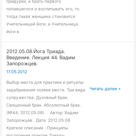
придурки, а брать первого
Вадим
попавшегося и воспитывать его, то
Запорожцев.
тогда такая женщина становится
Учительницей йоги, а Учительница
йоги в
2012.05.08.Йога Триада.
Введение. Лекция 44. Вадим
Запорожцев.
17.05.2012
Выбор места для практики и ритуалы
2012.05.08.Йога
Читать далее »
задабривания хозяев места. Три вида
Триада.
супружества. Духовный брак.
Введение.
Священный брак. Абсолютный брак.
Лекция
(№44, 2012.05.08) Автор: Вадим
44.
Запорожцев. Дата: 2012.05.08
Вадим
Краткое описание : Принципы
Запорожцев.
построения практик Триады.