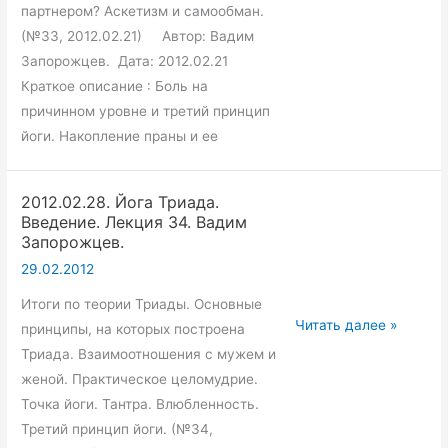
Вадим
партнером? Аскетизм и самообман.
Запорожцев.
(№33, 2012.02.21) Автор: Вадим
Запорожцев. Дата: 2012.02.21
Краткое описание : Боль на
причинном уровне и третий принцип
йоги. Накопление праны и ее
2012.02.28. Йога Триада.
Введение. Лекция 34. Вадим
Запорожцев.
29.02.2012
Итоги по теории Триады. Основные
2012.02.28.
Читать далее »
принципы, на которых построена
Йога
Триада. Взаимоотношения с мужем и
Триада.
женой. Практическое целомудрие.
Введение.
Точка йоги. Тантра. Влюбленность.
Лекция
Третий принцип йоги. (№34,