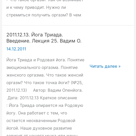
и к чему приводит. Нужно ли
стремиться получить оргазм? В чем
2011.12.13. Йога Триада.
Введение. Лекция 25. Вадим О.
14.12.2011
Йога Триада и Родовая йога. Понятие
2011.12.13.
Читать далее »
эмоционального оргазма. Понятие
Йога
женского оргазма. Что такое женсий
Триада.
оргазм? Что такое точка йоги? (№25,
Введение.
2011.12.13) Автор: Вадим Опенйога.
Лекция
Дата: 2011.12.13 Краткое описание
25.
: Йога Триада опирается на Родовую
Вадим
йогу. Она работает с тем, что
О.
остается неохваченным Родовой
йогой. Наше духовное развитие
зависит от нашего мужа или жены.