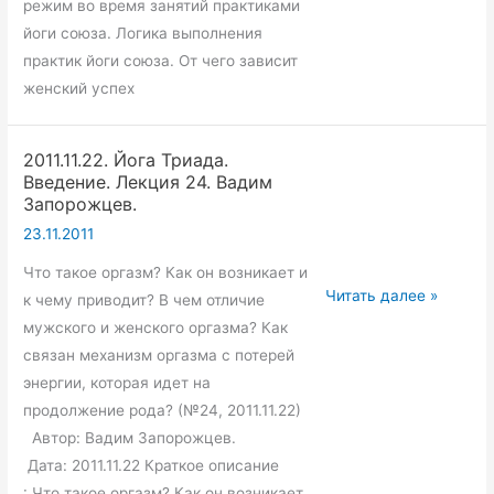
режим во время занятий практиками
йоги союза. Логика выполнения
практик йоги союза. От чего зависит
женский успех
2011.11.22. Йога Триада.
Введение. Лекция 24. Вадим
Запорожцев.
23.11.2011
Что такое оргазм? Как он возникает и
2011.11.22.
Читать далее »
к чему приводит? В чем отличие
Йога
мужского и женского оргазма? Как
Триада.
связан механизм оргазма с потерей
Введение.
энергии, которая идет на
Лекция
продолжение рода? (№24, 2011.11.22)
24.
Автор: Вадим Запорожцев.
Вадим
Дата: 2011.11.22 Краткое описание
Запорожцев.
: Что такое оргазм? Как он возникает