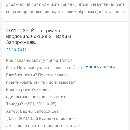
упражнения дает нам йога Триады, чтобы мы могли не растра
энергии продолжения рода и таким образом сделать очень бы
2011.10.25. Йога Триада.
Введение. Лекция 21. Вадим
Запорожцев.
26.10.2011
Как связаны между собой Тантра
2011.10.25.
Читать далее »
йога, Йога сексуального союза и Йога
Йога
Влюбленности? Почему важно
Триада.
практиковать эти три йоги вместе?
Введение.
Какова роль Учителя и
Лекция
единомышленников в практике
21.
Триады? (№21, 2011.10.25)
Вадим
Автор: Вадим Запорожцев.
Запорожцев.
Дата: 2011.10.25 Краткое описание
: Не так-то просто подходить к точке