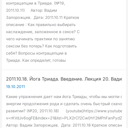
Введение.
контрацепции в Триаде. (№19,
Лекция
2011.10.11) Автор: Вадим
19.
Запорожцев. Дата: 2011.10.11 Краткое
Вадим
описание : Как правильно выбирать
Запорожцев.
наслаждение, заложенное в сексе? С
чего начинать практики по занятию
сексом без потерь? Как подготовить
себя? Вопросы контрацепции в
Триаде. Как определит, готовы
2011.10.18. Йога Триада. Введение. Лекция 20. Вадим
19.10.2011
Какие упражнения дает нам йога Триады, чтобы мы могли сох
энергии продолжения рода и сделать очень быстрый скачок 
развитии? (№20, 2011.10.18) {youtube}https://www.youtube.c
v=rKVdJv6ogFE&index=21&list=PLX2rCf2Cw0hY2MPhFanPydZju
Автор: Вадим Запорожцев. Дата: 2011.10.18 Краткое описание