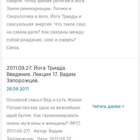
смерти: точка зрения религий и йоги.
(№2,
Закон реинкарнации. Логика и
2011.04.19)
Сверхлогика в йоге. Йога Триады и
Вадим
сексуальная энергия. Что такое секс
Опенйога.
на самом деле? Как связаны между
собой рождение, секс и смерть?
Связь
2011.09.27. Йога Триада.
Введение. Лекция 17. Вадим
Запорожцев.
28.09.2011
Основной смысл Вед и суть Жизни.
2011.09.27.
Читать далее »
Потомство как одна из важнейших
Йога
идей бытия. Как гармонизировать
Триада.
жизнь мужчины и женщины? (№17,
Введение.
2011.09.27) Автор: Вадим
Лекция
Запорожцев. Дата: 2011.09.27