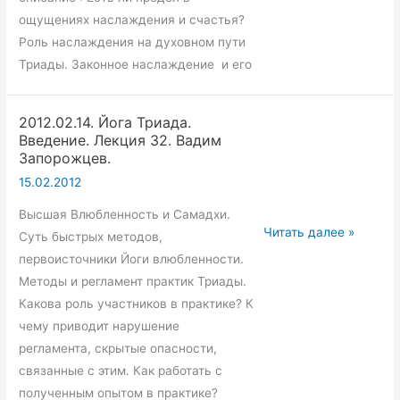
ощущениях наслаждения и счастья?
Роль наслаждения на духовном пути
Триады. Законное наслаждение и его
2012.02.14. Йога Триада.
Введение. Лекция 32. Вадим
Запорожцев.
15.02.2012
Высшая Влюбленность и Самадхи.
2012.02.14.
Читать далее »
Суть быстрых методов,
Йога
первоисточники Йоги влюбленности.
Триада.
Методы и регламент практик Триады.
Введение.
Какова роль участников в практике? К
Лекция
чему приводит нарушение
32.
регламента, скрытые опасности,
Вадим
связанные с этим. Как работать с
Запорожцев.
полученным опытом в практике?