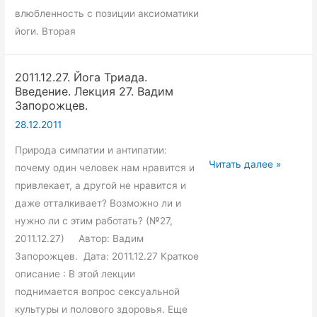
влюбленность с позиции аксиоматики
йоги. Вторая
2011.12.27. Йога Триада.
Введение. Лекция 27. Вадим
Запорожцев.
28.12.2011
Природа симпатии и антипатии:
2011.12.27.
Читать далее »
почему один человек нам нравится и
Йога
привлекает, а другой не нравится и
Триада.
даже отталкивает? Возможно ли и
Введение.
нужно ли с этим работать? (№27,
Лекция
2011.12.27) Автор: Вадим
27.
Запорожцев. Дата: 2011.12.27 Краткое
Вадим
описание : В этой лекции
Запорожцев.
поднимается вопрос сексуальной
культуры и полового здоровья. Еще