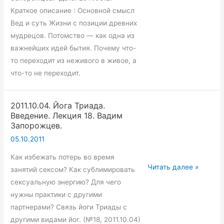
17.
Краткое описание : Основной смысл
Вадим
Вед и суть Жизни с позиции древних
Запорожцев.
мудрецов. Потомство — как одна из
важнейших идей бытия. Почему что-
то переходит из неживого в живое, а
что-то не переходит.
2011.10.04. Йога Триада.
Введение. Лекция 18. Вадим
Запорожцев.
05.10.2011
Как избежать потерь во время
2011.10.04.
Читать далее »
занятий сексом? Как сублимировать
Йога
сексуальную энергию? Для чего
Триада.
нужны практики с другими
Введение.
партнерами? Связь йоги Триады с
Лекция
другими видами йог. (№18, 2011.10.04)