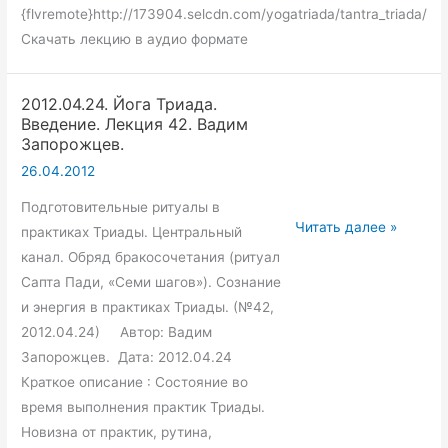
{flvremote}http://173904.selcdn.com/yogatriada/tantra_triada/n
Скачать лекцию в аудио формате
2012.04.24. Йога Триада.
Введение. Лекция 42. Вадим
Запорожцев.
26.04.2012
Подготовительные ритуалы в
2012.04.24.
Читать далее »
практиках Триады. Центральный
Йога
канал. Обряд бракосочетания (ритуал
Триада.
Сапта Пади, «Семи шагов»). Сознание
Введение.
и энергия в практиках Триады. (№42,
Лекция
2012.04.24) Автор: Вадим
42.
Запорожцев. Дата: 2012.04.24
Вадим
Краткое описание : Состояние во
Запорожцев.
время выполнения практик Триады.
Новизна от практик, рутина,