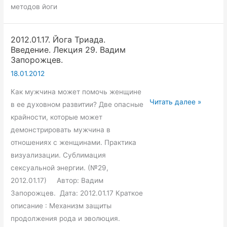
методов йоги
2012.01.17. Йога Триада.
Введение. Лекция 29. Вадим
Запорожцев.
18.01.2012
Как мужчина может помочь женщине
2012.01.17.
Читать далее »
в ее духовном развитии? Две опасные
Йога
крайности, которые может
Триада.
демонстрировать мужчина в
Введение.
отношениях с женщинами. Практика
Лекция
визуализации. Сублимация
29.
сексуальной энергии. (№29,
Вадим
2012.01.17) Автор: Вадим
Запорожцев.
Запорожцев. Дата: 2012.01.17 Краткое
описание : Механизм защиты
продолжения рода и эволюция.