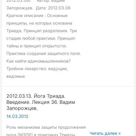
2012.03.06) Автор: Вадим
35.
Запорожцев. Дата: 2012.03.06
Вадим
Краткое описание : Основные
Запорожцев.
принципы, на которых основана
Триада. Принцип разделения. Три
стадии любой практики. Принцип
тайны и принцип открытости.
Практика создания защитного поля.
Как найти единомышленников?
Тройное лекарство: ведущие,
ведомые
2012.03.13. Йога Триада.
Введение. Лекция 36. Вадим
Запорожцев.
14.03.2012
Роль механизма защиты продолжения
2012.03.13.
Читать далее »
рода (МЗПР) в практиках Триады.