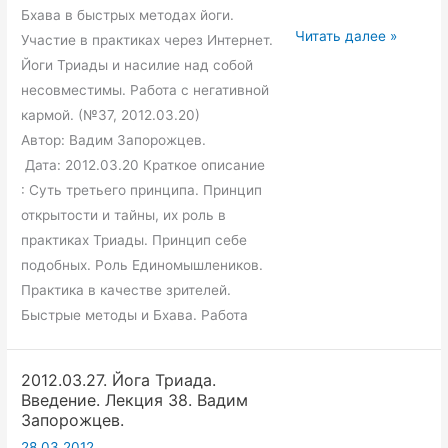
Бхава в быстрых методах йоги.
2012.03.20.
Читать далее »
Участие в практиках через Интернет.
Йога
Йоги Триады и насилие над собой
Триада.
несовместимы. Работа с негативной
Введение.
кармой. (№37, 2012.03.20)
Лекция
Автор: Вадим Запорожцев.
37.
Дата: 2012.03.20 Краткое описание
Вадим
: Суть третьего принципа. Принцип
Запорожцев.
открытости и тайны, их роль в
практиках Триады. Принцип себе
подобных. Роль Единомышлеников.
Практика в качестве зрителей.
Быстрые методы и Бхава. Работа
2012.03.27. Йога Триада.
Введение. Лекция 38. Вадим
Запорожцев.
28.03.2012