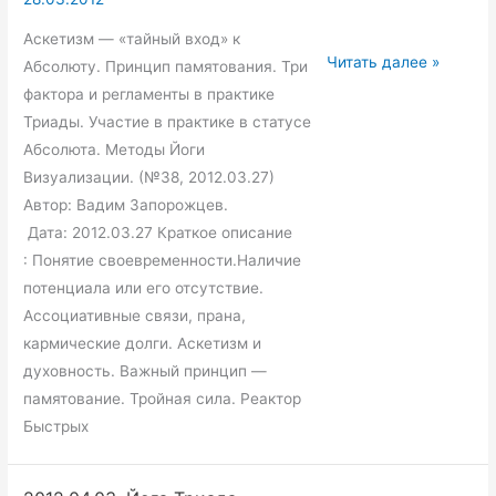
Аскетизм — «тайный вход» к
2012.03.27.
Читать далее »
Абсолюту. Принцип памятования. Три
Йога
фактора и регламенты в практике
Триада.
Триады. Участие в практике в статусе
Введение.
Абсолюта. Методы Йоги
Лекция
Визуализации. (№38, 2012.03.27)
38.
Автор: Вадим Запорожцев.
Вадим
Дата: 2012.03.27 Краткое описание
Запорожцев.
: Понятие своевременности.Наличие
потенциала или его отсутствие.
Ассоциативные связи, прана,
кармические долги. Аскетизм и
духовность. Важный принцип —
памятование. Тройная сила. Реактор
Быстрых