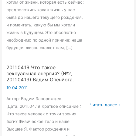
Йоги
хотим от жизни, которая есть сейчас;
для
предположить какая жизнь у нас
современных
была до нашего текущего рождения,
людей
и помечтать, какую бы мы хотели
(№1,
жизнь в будущем. Это абсолютно
2011.04.12)
необходимо по одной причине: наша
Вадим
будущая жизнь скажет нам, […]
Опенйога.
2011.04.19 Что такое
сексуальная энергия? (№2,
2011.04.19) Вадим Опенйога.
19.04.2011
Автор: Вадим Запорожцев.
2011.04.19
Читать далее »
Дата: 2011.04.19 Краткое описание :
Что
Что такое человек с точки зрения
такое
йоги? Физическое тело и наше
сексуальная
Высшее Я. Фактор рождения и
энергия?