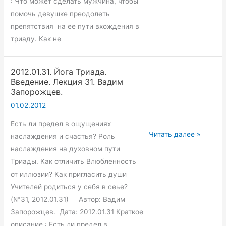
: Что может сделать мужчина, чтобы
помочь девушке преодолеть
препятствия на ее пути вхождения в
триаду. Как не
2012.01.31. Йога Триада.
Введение. Лекция 31. Вадим
Запорожцев.
01.02.2012
Есть ли предел в ощущениях
2012.01.31.
Читать далее »
наслаждения и счастья? Роль
Йога
наслаждения на духовном пути
Триада.
Триады. Как отличить Влюбленность
Введение.
от иллюзии? Как пригласить души
Лекция
Учителей родиться у себя в сеье?
31.
(№31, 2012.01.31) Автор: Вадим
Вадим
Запорожцев. Дата: 2012.01.31 Краткое
Запорожцев.
описание : Есть ли предел в