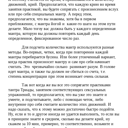
движений, крий. Предполагается, что каждую крию во время
занятия практикой, вы будете сопрягать с произнесением вслух
или про себя специальных мантр. А перед этим,
предполагается, что вы знакомы, хотя бы в первом
приближении, с мантра йогой и какие-то шаги на этом пути
делаете. Мало тогоу вас должна быть у каждого определенная
мантра, которую вы должны повторять каждый день
определенное, фиксированное число раз.
Для подсчета количества мантр используются разные
методы. Во-первых, четки, когда при повторении каждой
мантры перебирается бусина. Или более утонченный вариант,
когда практик произносит мантру и сам про себя начинает
считать. Это чрезвычайно сильно развивает разум. В голове
идет мантра, и также ты должен не сбиться со счета, т.е.
степень концентрации при этом возникает очень сильная.
Так вот когда же вы все это сопрягаете практиками
тантра Триады, занятием соответствующих сексуальных
упражнений, то предполагается, что вы уже это знаете и
умеете, и подсчитываете, либо с помощью четок, либо
внутренне про себя считаете количество этих движений. И
надо сказать, что к этому можно достаточно быстро подойти.
Ну, если и то и другое иногда не удается выполнить, то если вы
в принципе знаете в среднем, сколько вы делаете крий, ну
скажем за 10 мин, примерно, то соответственно, возьмите и