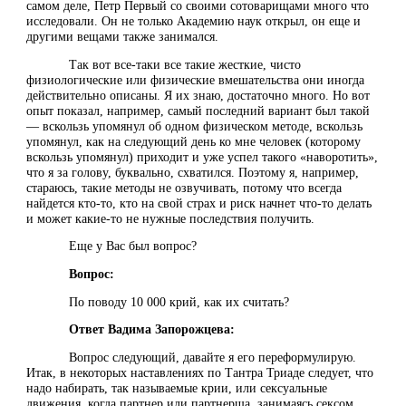
самом деле, Петр Первый со своими сотоварищами много что
исследовали. Он не только Академию наук открыл, он еще и
другими вещами также занимался.
Так вот все-таки все такие жесткие, чисто
физиологические или физические вмешательства они иногда
действительно описаны. Я их знаю, достаточно много. Но вот
опыт показал, например, самый последний вариант был такой
— вскользь упомянул об одном физическом методе, вскользь
упомянул, как на следующий день ко мне человек (которому
вскользь упомянул) приходит и уже успел такого «наворотить»,
что я за голову, буквально, схватился. Поэтому я, например,
стараюсь, такие методы не озвучивать, потому что всегда
найдется кто-то, кто на свой страх и риск начнет что-то делать
и может какие-то не нужные последствия получить.
Еще у Вас был вопрос?
Вопрос:
По поводу 10 000 крий, как их считать?
Ответ Вадима Запорожцева:
Вопрос следующий, давайте я его переформулирую.
Итак, в некоторых наставлениях по Тантра Триаде следует, что
надо набирать, так называемые крии, или сексуальные
движения, когда партнер или партнерша, занимаясь сексом,