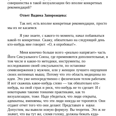
совершенства в такой визуализации без вполне конкретных
рекомендаций?
Ответ Вадима Запорожцева:
Так нет, есть вполне конкретные рекомендации, просто
мы их не касаемся.
Я уже знаете, с какого-то момента, начал побаиваться
какой-то конкретики. Скажу, обязательно на следующий день
кто-нибудь мне говорит: «О, я опробовал!».
Меня конечно больше всего «реально напрягает» часть
Йоги Сексуального Союза, где применяются дополнительные, в
том числе и какие-то методики, инструменты, по
исследованию своей сексуальности, по остановке
семяизвержения у мужчин, или у женщин лучшего ощущения
своих интимных мышц. Потому что это область медицины по
идеи. Это уже непосредственно с физическим телом работаем.
И вот скажешь какое-нибудь слово — так обязательно кто-
нибудь, на свой страх и риск, что-нибудь не то сделает. И с
некоторыми такими тонкими практиками, как то
визуализации, тоже. Надо убедиться, что люди открыты,
адекватны, вменяемы, что эти люди никуда не торопятся. Они
отдают отчет того что они делают. Представьте в науке.
Допустим, вы вывили новую формулу. Вы теоретик. Это ж не
значит, что вы тут же, сломя голову, должны бежать куда-