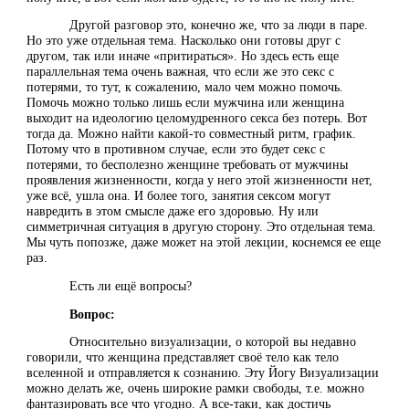
Другой разговор это, конечно же, что за люди в паре.
Но это уже отдельная тема. Насколько они готовы друг с
другом, так или иначе «притираться». Но здесь есть еще
параллельная тема очень важная, что если же это секс с
потерями, то тут, к сожалению, мало чем можно помочь.
Помочь можно только лишь если мужчина или женщина
выходит на идеологию целомудренного секса без потерь. Вот
тогда да. Можно найти какой-то совместный ритм, график.
Потому что в противном случае, если это будет секс с
потерями, то бесполезно женщине требовать от мужчины
проявления жизненности, когда у него этой жизненности нет,
уже всё, ушла она. И более того, занятия сексом могут
навредить в этом смысле даже его здоровью. Ну или
симметричная ситуация в другую сторону. Это отдельная тема.
Мы чуть попозже, даже может на этой лекции, коснемся ее еще
раз.
Есть ли ещё вопросы?
Вопрос:
Относительно визуализации, о которой вы недавно
говорили, что женщина представляет своё тело как тело
вселенной и отправляется к сознанию. Эту Йогу Визуализации
можно делать же, очень широкие рамки свободы, т.е. можно
фантазировать все что угодно. А все-таки, как достичь