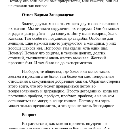
Потому что если бы он был приоритетен, мне кажется, они бы
не ставили так вопрос.
Ответ Вадима Запорожцева:
Знаете, друзья, мы не знаем всех других составляющих
их жизни. Мы не знаем окружение их социума. Они бы может
и рады в разгул уйти — да социум. Вот у меня товарищ был с
Кавказа. Там особо не погуляешь до свадьбы. Особенно для
женщин. Еще мужики как-то умудряются, а женщины, у них
вообще шансов нет. Попробуй там сделай хоть один шаг.
Почему? Потому что социум, в течение долгих, долгих,
столетий, тысячелетий очень жестко выживал. Жесткий
прессинг был. И там было не до экспериментов.
Наоборот, те общества, где более или менее такого
жесткого прессинга не было, там более мягкие, толерантные
отношения к сексуальным добрачным связям. Обратная сторона
этого всего, что это может превратиться потом во
вседозволенность и деградацию. Просто деградацию, когда все
постоянно пробуют, пробуют, пробуют, пробуют, а не на ком
остановиться не могут, в конце концов. Поэтому мы здесь
может только предполагать, а это дело не очень благодарное.
Вопрос:
Вы рассказали, как можно проявить внутреннюю
женщину для мужчины, с помощью Кундалини йоги. А с