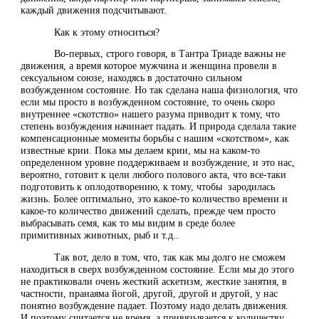
каждый движения подсчитывают.
Как к этому относиться?
Во-первых, строго говоря, в Тантра Триаде важны не
движения, а время которое мужчина и женщина провели в
сексуальном союзе, находясь в достаточно сильном
возбужденном состояние. Но так сделана наша физиология, что
если мы просто в возбужденном состояние, то очень скоро
внутреннее «скотство» нашего разума приводит к тому, что
степень возбуждения начинает падать. И природа сделала такие
компенсационные моменты борьбы с нашим «скотством», как
известные крии. Пока мы делаем крии, мы на каком-то
определенном уровне поддерживаем и возбуждение, и это нас,
вероятно, готовит к цели любого полового акта, что все-таки
подготовить к оплодотворению, к тому, чтобы зародилась
жизнь. Более оптимально, это какое-то количество времени и
какое-то количество движений сделать, прежде чем просто
выбрасывать семя, как то мы видим в среде более
примитивных животных, рыб и т.д..
Так вот, дело в том, что, так как мы долго не сможем
находиться в сверх возбужденном состояние. Если мы до этого
не практиковали очень жесткий аскетизм, жесткие занятия, в
частности, пранаяма йогой, другой, другой и другой, у нас
понятно возбуждение падает. Поэтому надо делать движения.
И поэтому считается не время, а привязывается к количеству