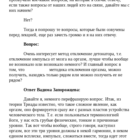
если также вопросы от наших людей кто на связи, давайте мы с
них начнем?
Нет?
Тогда я попрошу те вопросы, которые были озвучены
перед лекцией, еще раз зачесть громко и я на них отвечу.
Вопрос:
Очень интересует метод отключение детонатора, т.е.
отключение импульса от мозга на оргазм, лучше чтобы вообще
не возникало или возникало немного? И главный вопрос в
том, что методика отключения оргазма, можно
получить, находясь только рядом или можно получить ее не
рядом?
Ответ Вадима Запорожцева:
Давайте я, немного перефразирую вопрос. Итак, из
теории Триады известно, что такое сложное явление, как
оргазм, оно формируется сразу же с разных пластов устройства
человеческого тела. Т.е. если пользоваться терминологией
йоги, у нас есть грубые физические, тонкие и причинные
уровни. Так вот чтобы вообще, строго говоря, наступил
оргазм, все эти три уровня должны в некой гармонии, в неком
едином всплеске, импульсе, сложиться вместе, тогда идет этот