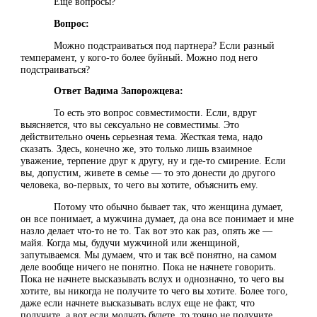
Еще вопросы?
Вопрос:
Можно подстраиваться под партнера? Если разный
темперамент, у кого-то более буйный. Можно под него
подстраиваться?
Ответ Вадима Запорожцева:
То есть это вопрос совместимости. Если, вдруг
выясняется, что вы сексуально не совместимы. Это
действительно очень серьезная тема. Жесткая тема, надо
сказать. Здесь, конечно же, это только лишь взаимное
уважение, терпение друг к другу, ну и где-то смирение. Если
вы, допустим, живете в семье — то это донести до другого
человека, во-первых, то чего вы хотите, объяснить ему.
Потому что обычно бывает так, что женщина думает,
он все понимает, а мужчина думает, да она все понимает и мне
назло делает что-то не то. Так вот это как раз, опять же —
майя. Когда мы, будучи мужчиной или женщиной,
запутываемся. Мы думаем, что и так всё понятно, на самом
деле вообще ничего не понятно. Пока не начнете говорить.
Пока не начнете высказывать вслух и однозначно, то чего вы
хотите, вы никогда не получите то чего вы хотите. Более того,
даже если начнете высказывать вслух еще не факт, что
получите, а вот если молчать будете, то точно не получите.