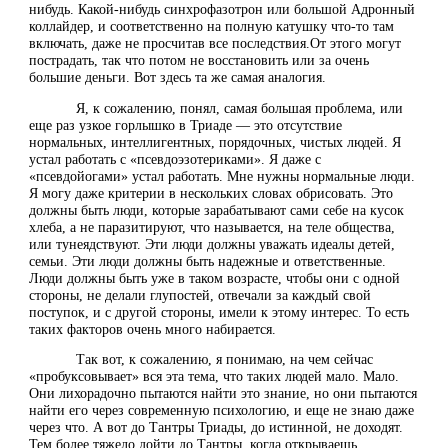
нибудь. Какой-нибудь синхрофазотрон или большой Адронный
коллайдер, и соответственно на полную катушку что-то там
включать, даже не просчитав все последствия.От этого могут
пострадать, так что потом не восстановить или за очень
большие деньги. Вот здесь та же самая аналогия.
Я, к сожалению, понял, самая большая проблема, или
еще раз узкое горлышко в Триаде — это отсутствие
нормальных, интеллигентных, порядочных, чистых людей. Я
устал работать с «псевдоэзотериками». Я даже с
«псевдойогами» устал работать. Мне нужны нормальные люди.
Я могу даже критерии в нескольких словах обрисовать. Это
должны быть люди, которые зарабатывают сами себе на кусок
хлеба, а не паразитируют, что называется, на теле общества,
или тунеядствуют. Эти люди должны уважать идеалы детей,
семьи. Эти люди должны быть надежные и ответственные.
Люди должны быть уже в таком возрасте, чтобы они с одной
стороны, не делали глупостей, отвечали за каждый свой
поступок, и с другой стороны, имели к этому интерес. То есть
таких факторов очень много набирается.
Так вот, к сожалению, я понимаю, на чем сейчас
«пробуксовывает» вся эта тема, что таких людей мало. Мало.
Они лихорадочно пытаются найти это знание, но они пытаются
найти его через современную психологию, и еще не знаю даже
через что. А вот до Тантры Триады, до истинной, не доходят.
Тем более тяжело дойти до Тантры, когда открываешь