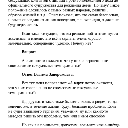
сексуальных контактов с лицами противоположенного пола до
официального супружества для рождения детей. Почему? Такое
положение сложилось с самых разных народов, религий,
образов жизней и т.д.. Опыт показал, что это самая безопасная,
и самая оправданная линия поведения, т.е. очевидно, я даже не
буду перечислять.
Если такая ситуация, что вы решили пойти этим путем
аскетизма, и именно это всё и сделать, очень хорошо,
замечательно, совершенно чудесно. Почему нет?
Вопрос:
А если потом окажется, что у них совершенно не
совместимые сексуальные темпераменты?
Ответ Вадима Запорожцева:
Вот тут меня поправляют: «А вдруг потом окажется,
что у них совершенно не совместимые сексуальные
темпераменты?»
Да, друзья, и такое тоже бывает сплошь и рядом, тогда,
конечно же, в течение жизни, будут большие проблемы. Если
не будет взаимного терпения, уважения, ну или каких-то
методов решить эти проблемы, тем или иным способом.
Но как вы понимаете, допустим, возьмите какие-нибудь