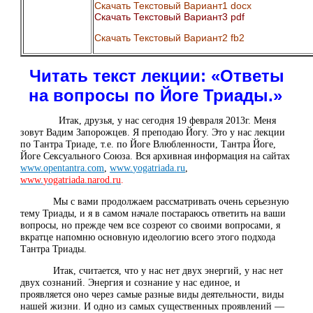
Скачать Текстовый Вариант1 docx
Скачать Текстовый Вариант3 pdf
Скачать Текстовый Вариант2 fb2
Читать текст лекции:
«Ответы
на вопросы по Йоге Триады.»
Итак, друзья, у нас сегодня 19 февраля 2013г. Меня
зовут Вадим Запорожцев. Я преподаю Йогу. Это у нас лекции
по Тантра Триаде, т.е. по Йоге Влюбленности, Тантра Йоге,
Йоге Сексуального Союза. Вся архивная информация на сайтах
www
.
opentantra
.
com
,
www
.
yogatriada
.
ru
,
www
.
yogatriada
.
narod
.
ru
.
Мы с вами продолжаем рассматривать очень серьезную
тему Триады, и я в самом начале постараюсь ответить на ваши
вопросы, но прежде чем все созреют со своими вопросами, я
вкратце напомню основную идеологию всего этого подхода
Тантра Триады.
Итак, считается, что у нас нет двух энергий, у нас нет
двух сознаний. Энергия и сознание у нас единое, и
проявляется оно через самые разные виды деятельности, виды
нашей жизни. И одно из самых существенных проявлений —