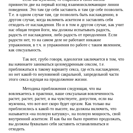
привнести две на первый взгляд взаимоисключающие линии
поведения. Это там где себя заставить и там где себе позволить.
Т.е. в одном случае там, где позволить быть наслаждению, в
другом случае, когда включить аскетизм и заставлять себя
отходить от наслаждения. Но и в том и другом случае, как учит
нас общая теория йоги, мы должны испытывать радость,
радость от наслаждения, либо радость от преодоления. Если
радости нет, то на самом деле не работают никакие
упражнения, в т.ч. и упражнения по работе с таким явлением,
как сексуальность.
Так вот, грубо говоря, идеология заключается в том, что
вы начинаете заниматься целомудренным сексом, т.е.
приближаться к такому варианту секса, где есть наслаждение,
но нет какой-то неуловимой сакральной, запредельной части
этого секса идущая на продолжение жизни.
Методика приближения следующая, что вы
вовлекаетесь в практики, ваше сексуальная вовлеченность
растет, растет, растет, и вы чувствуете, допустим, если вы
мужчина, что вот-вот скоро будет оргазм. Как только вы
приблизились к какой-то высоте, вы должны включить, что
называется «на полную катушку», на полную мощность, свой
внутренний аскетизм. И как бы ни было приятно продолжать,
вы должны буквально себя заставить останавливаться и
отходить.