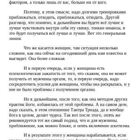
фактором, а только лишь от вас, больше ни от кого.
Поэтому, в этом смысле, надо долгими тренировками
приближаться, отходить, приближаться, отходить. Другой
разговор, что понятно, в дальнейшем вы будете всё лучше и
лучше чувствовать внутри себя эту связку, тонкие нюансы, и
это будет получаться всё лучше и лучше. Вот это генеральная
линия.
Что же касается женщин, там ситуация несколько
сложнее, как она сейчас на сегодняшний день нам известна и
выглядит. Она более сложная.
И в первую очередь, если у женщины есть
психологическая зажатость от того, что скажем, она не может
получить от мужчины оргазм, то, в первую очередь, надо
сосредоточить усилия для женщины, чтобы она раскрылась, и у
нее не было проблемы с получением оргазма.
Но в дальнейшем, после того, как она методом других
практик йоги, избавилась от этой проблемы. А на самом деле,
надо сказать, в этом отношение Тантра Триада, да и вообще
йога в целом, делает чудеса. Так вот после этого, опять же
рекомендуется тот же самый подход, что и для мужчины,
приближение, как можно ближе, и опять включение аскетизма.
И в результате этого у женщины нарабатывается, если