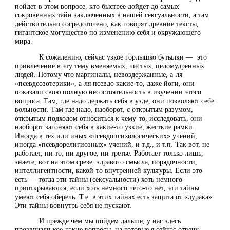
пойдет в этом вопросе, кто быстрее дойдет до самых
сокровенных тайн заключенных в нашей сексуальности, а там
действительно сосредоточено, как говорят древние тексты,
гигантское могущество по изменению себя и окружающего
мира.
К сожалению, сейчас узкое горлышко бутылки — это
привлечение в эту тему вменяемых, чистых, целомудренных
людей. Потому что маргиналы, невоздержанные, а-ля
«псевдоэзотерики», а-ля псевдо какие-то, даже йоги, они
показали свою полную несостоятельность в изучении этого
вопроса. Там, где надо держать себя в узде, они позволяют себе
вольности. Там где надо, наоборот, с открытым разумом,
открытым подходом относиться к чему-то, исследовать, они
наоборот загоняют себя в какие-то узкие, жесткие рамки.
Иногда в тех или иных «псевдопсихологических» учений,
иногда «псевдорелигиозных» учений, и т.д., и т.п. Так вот, не
работает, ни то, ни другое, ни третье. Работает только лишь,
знаете, вот на этом срезе: здравого смысла, порядочности,
интеллигентности, какой-то внутренней культуры. Если это
есть — тогда эти тайны (сексуальности) хоть немного
приоткрываются, если хоть немного чего-то нет, эти тайны
умеют себя оберечь. Т.е. в этих тайнах есть защита от «дурака».
Эти тайны вовнутрь себя не пускают.
И прежде чем мы пойдем дальше, у нас здесь
прозвучали кое-какие вопросы, на которые я сейчас отвечу,