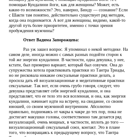
помощью Кундалини йоги, как для женщины? Может, есть
какие-то возможности? Это, наверно, Бинду — сознание? Если
с Шакти там понятно, действительно существует ряд методик,
когда она поднимается. А вот для женщины, видимо, какой-то
другой путь более приоритетен, именно с точки зрения
пробуждения мужчины?
Ответ Вадима Запорожцева:
Раз уж зашел вопрос. Я упоминал о некой методике. На
самом деле, иногда можно с самых разных подойти сторон к
той же энергии кундалини. В частности, одна девушка, у нее,
кстати, был примерно вариант, который был озвучен. Она до
супружества хотела практиковать практики из Тантра Триады,
но не рисковала никакие сексуальные практики делать, а
просила дать ей визуализационные и медитативные практики
сексуальные. Так вот, если очень грубо говоря, следует, что
девушка представляет себя энергией кундалини, и она
представляет, что ее тело это вся вселенная, и она, как энергия
кундалини, начинает идти на встречу, на свидание, со своим
юношей, со своим мужчиной внутренним. Абсолютно
правильно, поднимаясь от чакры к чакре до тех пор, пока не
достигает макушки головы, соответственно там делается ряд
визуализаций, очень мощных, в частности, вплоть до того —
визуализационный сексуальный союз, контакт. Это в плане
того, что возвращаясь к предыдущему вопросу, что Тантра