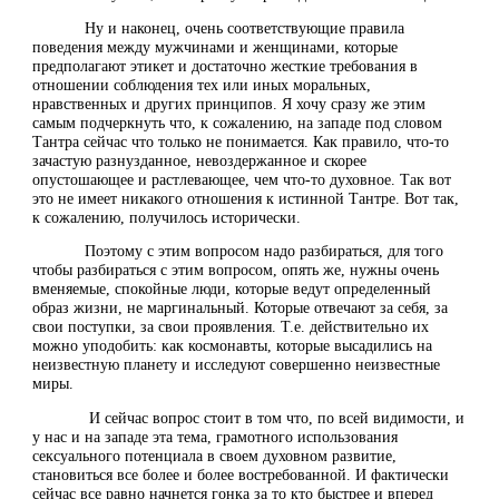
Ну и наконец, очень соответствующие правила
поведения между мужчинами и женщинами, которые
предполагают этикет и достаточно жесткие требования в
отношении соблюдения тех или иных моральных,
нравственных и других принципов. Я хочу сразу же этим
самым подчеркнуть что, к сожалению, на западе под словом
Тантра сейчас что только не понимается. Как правило, что-то
зачастую разнузданное, невоздержанное и скорее
опустошающее и растлевающее, чем что-то духовное. Так вот
это не имеет никакого отношения к истинной Тантре. Вот так,
к сожалению, получилось исторически.
Поэтому с этим вопросом надо разбираться, для того
чтобы разбираться с этим вопросом, опять же, нужны очень
вменяемые, спокойные люди, которые ведут определенный
образ жизни, не маргинальный. Которые отвечают за себя, за
свои поступки, за свои проявления. Т.е. действительно их
можно уподобить: как космонавты, которые высадились на
неизвестную планету и исследуют совершенно неизвестные
миры.
И сейчас вопрос стоит в том что, по всей видимости, и
у нас и на западе эта тема, грамотного использования
сексуального потенциала в своем духовном развитие,
становиться все более и более востребованной. И фактически
сейчас все равно начнется гонка за то кто быстрее и вперед