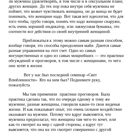
ли мужчина удовлетворять, в том числе и в сексуальном плане,
других женщин. До тех пор пока внутри себя мужчина не
поймет, что может чувствовать женщина, он до конца не будет
понимать, что женщине надо. Вот такая вот идеология, что для
того чтобы, грубо говоря, понять что надо женщине снаружи,
есть очень хороший индикатор, или лакмусовая бумажка, это
соотнести все действия со своей внутренней женщиной.
Приближаться к этому можно самым разным способом,
вообще говоря, это способы преодоления майи. Даются самые
разные упражнения на этот счет. Одно из самых
могущественных и одно из самых мощнейших — это практики
обсуждений и проговоров, в том числе с женщинами, то чего
они хотят в жизни.
Вот у нас был последний семинар «Свет
Влюбленности». Кто на нем был? Поднимите руку,
пожалуйста.
Мы там применяли практики проговоров. Была
практика сделана так, что по очереди одному и тому же
мужчине, разные женщины, говорили какие-то свои виденья
жизни. И как показывает опыт, это очень сильное воздействие
оказывает на мужчин. Потому что вдруг выясняется, что
мужчина предполагал, что женщина там чего-то хочет, или
как-то смотрит на мир с одной стороны, а вдруг тут
выясняется, что она на это смотрит совершенно с другой