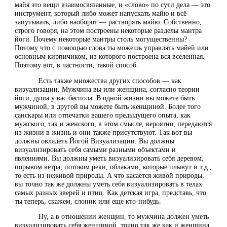
майя это вещи взаимосвязанные, и «слово» по сути дела — это
инструмент, который либо может напускать майю и всё
запутывать, либо наоборот — растворять майю. Собственно,
строго говоря, на этом построены некоторые разделы мантра
йоги. Почему некоторые мантры столь могущественны?
Потому что с помощью слова ты можешь управлять майей или
основным кирпичиком, из которого построена вся вселенная.
Поэтому вот, в частности, такой способ.
Есть также множества других способов — как
визуализации. Мужчина вы или женщина, согласно теории
йоги, душа у вас беспола. В одной жизни вы можете быть
мужчиной, в другой вы можете быть женщиной. Более того
санскары или отпечатки вашего предыдущего опыта, как
мужского, так и женского, в этом смысле, вероятно, передаются
из жизни в жизнь и они также присутствуют. Так вот вы
должны овладеть Йогой Визуализации. Вы должны
визуализировать себя самыми разными объектами и
явлениями. Вы должны уметь визуализировать себя деревом,
порывом ветра, потоком реки, облаками, которые плывут и т.д.,
то есть из неживой природы. А что касается живой природы,
вы точно так же должны уметь себя визуализировать в телах
самых разных зверей и птиц. Как детская игра, представь, что
ты теперь, скажем, слоник или еще кто-нибудь.
Ну, а в отношении женщин, то мужчина должен уметь
визуализировать себя женщиной, точно так же как и женщина