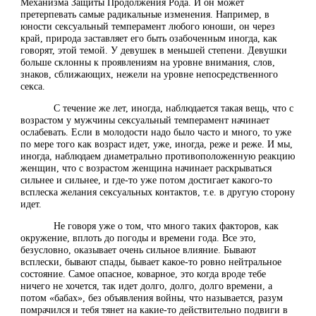
Механизма Защиты Продолжения Рода. И он может
претерпевать самые радикальные изменения. Например, в
юности сексуальный темперамент любого юноши, он через
край, природа заставляет его быть озабоченным иногда, как
говорят, этой темой. У девушек в меньшей степени. Девушки
больше склонны к проявлениям на уровне внимания, слов,
знаков, сближающих, нежели на уровне непосредственного
секса.
С течение же лет, иногда, наблюдается такая вещь, что с
возрастом у мужчины сексуальный темперамент начинает
ослабевать. Если в молодости надо было часто и много, то уже
по мере того как возраст идет, уже, иногда, реже и реже. И мы,
иногда, наблюдаем диаметрально противоположенную реакцию
женщин, что с возрастом женщина начинает раскрываться
сильнее и сильнее, и где-то уже потом достигает какого-то
всплеска желания сексуальных контактов, т.е. в другую сторону
идет.
Не говоря уже о том, что много таких факторов, как
окружение, вплоть до погоды и времени года. Все это,
безусловно, оказывает очень сильное влияние. Бывают
всплески, бывают спады, бывает какое-то ровно нейтральное
состояние. Самое опасное, коварное, это когда вроде тебе
ничего не хочется, так идет долго, долго, долго времени, а
потом «бабах», без объявления войны, что называется, разум
помрачился и тебя тянет на какие-то действительно подвиги в