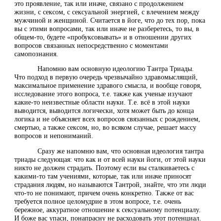
это проявление, так или иначе, связано с продолжением
жизни, с сексом, с сексуальной энергией, с влечением между
мужчиной и женщиной. Считается в йоге, что до тех пор, пока
вы с этими вопросами, так или иначе не разберетесь, то вы, в
общем-то, будете «пробуксовывать» и в отношении других
вопросов связанных непосредственно с моментами
самопознания.
Напомню вам основную идеологию Тантра Триады.
Что подход в первую очередь чрезвычайно здравомыслящий,
максимальное применение здравого смысла, и вообще говоря,
исследование этого вопроса, т.е. также как ученые изучают
какие-то неизвестные области науки. Т.е. всё в этой науки
выводится, выводится логически, хотя может быть до конца
логика и не объясняет всех вопросов связанных с рождением,
смертью, а также сексом, но, во всяком случае, решает массу
вопросов и непониманий.
Сразу же напомню вам, что основная идеология тантра
триады следующая: что как и от всей науки йоги, от этой науки
никто не должен страдать. Поэтому если вы сталкиваетесь с
какими-то там учениями, которые, так или иначе приносят
страдания людям, но называются Тантрой, знайте, что эти люди
что-то не понимают, причем очень конкретно. Также от вас
требуется полное целомудрие в этом вопросе, т.е. очень
бережное, аккуратное отношение к сексуальному потенциалу.
И боже вас упаси, понапрасну не расходовать этот потенциал.