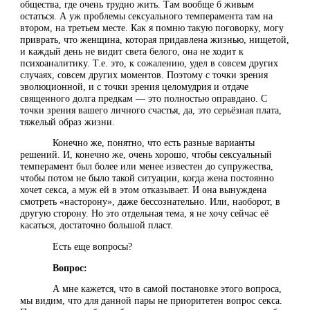
общества, где очень трудно жить. Там вообще б живым
остаться. А уж проблемы сексуального темперамента там на
втором, на третьем месте. Как я помню такую поговорку, могу
приврать, что женщина, которая придавлена жизнью, нищетой,
и каждый день не видит света белого, она не ходит к
психоаналитику. Т.е. это, к сожалению, удел в совсем других
случаях, совсем других моментов. Поэтому с точки зрения
эволюционной, и с точки зрения целомудрия и отдаче
священного долга предкам — это полностью оправдано. С
точки зрения вашего личного счастья, да, это серьёзная плата,
тяжелый образ жизни.
Конечно же, понятно, что есть разные варианты
решений. И, конечно же, очень хорошо, чтобы сексуальный
темперамент был более или менее известен до супружества,
чтобы потом не было такой ситуации, когда жена постоянно
хочет секса, а муж ей в этом отказывает. И она вынуждена
смотреть «насторону», даже бессознательно. Или, наоборот, в
другую сторону. Но это отдельная тема, я не хочу сейчас её
касаться, достаточно большой пласт.
Есть еще вопросы?
Вопрос:
А мне кажется, что в самой постановке этого вопроса,
мы видим, что для данной пары не приоритетен вопрос секса.