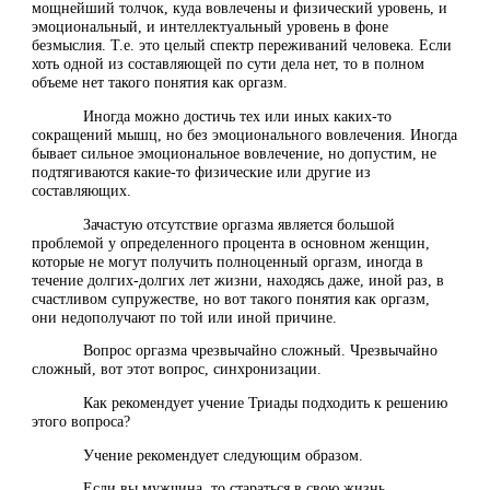
мощнейший толчок, куда вовлечены и физический уровень, и
эмоциональный, и интеллектуальный уровень в фоне
безмыслия. Т.е. это целый спектр переживаний человека. Если
хоть одной из составляющей по сути дела нет, то в полном
объеме нет такого понятия как оргазм.
Иногда можно достичь тех или иных каких-то
сокращений мышц, но без эмоционального вовлечения. Иногда
бывает сильное эмоциональное вовлечение, но допустим, не
подтягиваются какие-то физические или другие из
составляющих.
Зачастую отсутствие оргазма является большой
проблемой у определенного процента в основном женщин,
которые не могут получить полноценный оргазм, иногда в
течение долгих-долгих лет жизни, находясь даже, иной раз, в
счастливом супружестве, но вот такого понятия как оргазм,
они недополучают по той или иной причине.
Вопрос оргазма чрезвычайно сложный. Чрезвычайно
сложный, вот этот вопрос, синхронизации.
Как рекомендует учение Триады подходить к решению
этого вопроса?
Учение рекомендует следующим образом.
Если вы мужчина, то стараться в свою жизнь