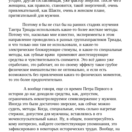
угодно, другая составляющая, уже фактор энергии. После чего
женщина, как правило, становится, такой энергичной, очень
привлекательной, как Шакти, очень в женском плане,
притягательной для мужчин.
Поэтому я бы не стал бы на ранних стадиях изучения
Тантра Триады использовать какие-то более жесткие методы.
Потому что, насколько мне известно, эксперименты в этом
направление проводились в разных группахпрактиков Триады,
и что только они там не использовали, и какие-то
электрические блокирующие стимулы, и какие-то специальные
методы, как зубные врачи применяют анестезирующие
средства и чувствительность снимается. Это всё давно уже
отработано, это работает, но по своему эффекту такое грубое
физическое вмешательство не оптимально, и если есть
возможность без привлечения каких-то физических моментов,
то это более предпочтительно.
А вообще говоря, еще со времен Петра Первого в
истории до нас доходили средства, как, допустим,
ограничивать неконтролируемое семяизвержение у мужчин.
Иногда это были достаточно зверские, как сейчас можно
судить, методы. Когда, специальные, очень сильно нагретые
стержни, допустим для мужчины, вставлялись в его
мочеиспускательный канал. Ну, в общем, поинтересуйтесь
кому интересно, найдите соответствующие упоминания, это
зафиксировано в некоторых исторических трудах. Вообще, на