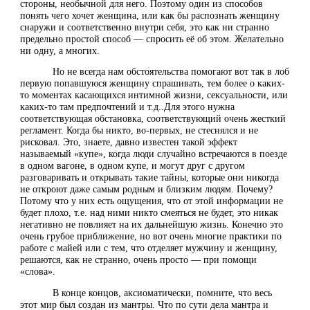
стороны, необычной для него. Поэтому один из способов
понять чего хочет женщина, или как бы распознать женщину
снаружи и соответственно внутри себя, это как ни странно
предельно простой способ — спросить её об этом. Желательно
ни одну, а многих.
Но не всегда нам обстоятельства помогают вот так в лоб
первую попавшуюся женщину спрашивать, тем более о каких-
то моментах касающихся интимной жизни, сексуальности, или
каких-то там предпочтений и т.д..Для этого нужна
соответствующая обстановка, соответствующий очень жесткий
регламент. Когда бы никто, во-первых, не стеснялся и не
рисковал. Это, знаете, давно известен такой эффект
называемый «купе», когда люди случайно встречаются в поезде
в одном вагоне, в одном купе, и могут друг с другом
разговаривать и открывать такие тайны, которые они никогда
не откроют даже самым родным и близким людям. Почему?
Потому что у них есть ощущения, что от этой информации не
будет плохо, т.е. над ними никто смеяться не будет, это никак
негативно не повлияет на их дальнейшую жизнь. Конечно это
очень грубое приближение, но вот очень многие практики по
работе с майей или с тем, что отделяет мужчину и женщину,
решаются, как не странно, очень просто — при помощи
«слова».
В конце концов, аксиоматически, помните, что весь
этот мир был создан из мантры. Что по сути дела мантра и