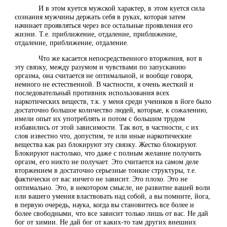
И в этом куется мужской характер, в этом куется сила
сознания мужчины держать себя в руках, которая затем
начинает проявляться через все остальные проявления его
жизни. Т.е. приближение, отдаление, приближение,
отдаление, приближение, отдаление.
Что же касается непосредственного вторжения, вот в
эту связку, между разумом и чувствами по запусканию
оргазма, она считается не оптимальной, и вообще говоря,
немного не естественной. В частности, я очень жесткий и
последовательный противник использования всех
наркотических веществ, т.к. у меня среди учеников в йоге было
достаточно большое количество людей, которые, к сожалению,
имели опыт их употреблять и потом с большим трудом
избавились от этой зависимости. Так вот, в частности, с их
слов известно что, допустим, те или иные наркотические
вещества как раз блокируют эту связку. Жестко блокируют.
Блокируют настолько, что даже с полным желание получить
оргазм, его никто не получает. Это считается на самом деле
вторжением в достаточно серьезные тонкие структуры, т.е.
фактически от вас ничего не зависит. Это плохо. Это не
оптимально. Это, в некотором смысле, не развитие вашей воли
или вашего умения властвовать над собой, а вы помните, йога,
в первую очередь, наука, когда вы становитесь все более и
более свободными, что все зависит только лишь от вас. Не дай
бог от химии. Не дай бог от каких-то там других внешних