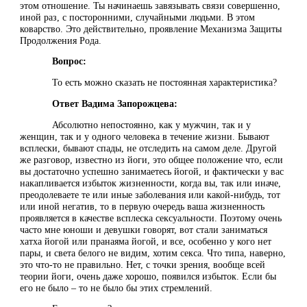
этом отношение. Ты начинаешь завязывать связи совершенно,
иной раз, с посторонними, случайными людьми. В этом
коварство. Это действительно, проявление Механизма Защиты
Продолжения Рода.
Вопрос:
То есть можно сказать не постоянная характеристика?
Ответ Вадима Запорожцева:
Абсолютно непостоянно, как у мужчин, так и у
женщин, так и у одного человека в течение жизни. Бывают
всплески, бывают спады, не отследить на самом деле. Другой
же разговор, известно из йоги, это общее положение что, если
вы достаточно успешно занимаетесь йогой, и фактически у вас
накапливается избыток жизненности, когда вы, так или иначе,
преодолеваете те или иные заболевания или какой-нибудь, тот
или иной негатив, то в первую очередь ваша жизненность
проявляется в качестве всплеска сексуальности. Поэтому очень
часто мне юноши и девушки говорят, вот стали заниматься
хатха йогой или пранаяма йогой, и все, особенно у кого нет
пары, и света белого не видим, хотим секса. Что типа, наверно,
это что-то не правильно. Нет, с точки зрения, вообще всей
теории йоги, очень даже хорошо, появился избыток. Если бы
его не было – то не было бы этих стремлений.