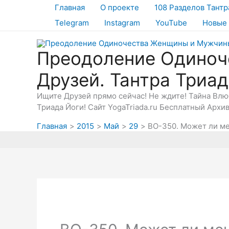
Перейти
Главная
О проекте
108 Разделов Тантр
к
Telegram
Instagram
YouTube
Новые 
содержимому
Преодоление Одиноч
Друзей. Тантра Триа
Ищите Друзей прямо сейчас! Не ждите! Тайна Вл
Триада Йоги! Сайт YogaTriada.ru Бесплатный Архи
Главная
2015
Май
29
ВО-350. Может ли ме