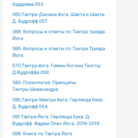
буддизма.053.
060.Тантра-Джнана йога. Шакта и Шакти.
Д. Вудрофф 057.
068. Вопросы и ответы по Тантра триада
Йоге
069. Вопросы и ответы по Тантра Триада
Йоге.
070.Тантра йога. Гимны Богине.Тексты
Д.Вудроффа 059.
080. Психология. Принципы
Тантры.Шивачандра.
090.Тантра-Мантра йога. Гирлянда букв.
Д. Вудрофф 054.
091.Тантра Йога. Гирлянда букв. Д.
Вудрофф .Вадим Опен Йога. 2018-2019
098. Книги по Тантра Йоге