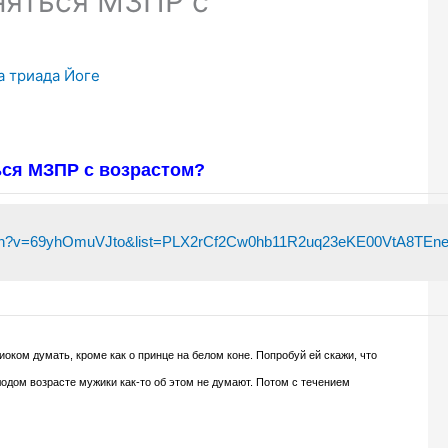
няться МЗПР с
а триада Йоге
ься МЗПР с возрастом?
atch?v=69yhOmuVJto&list=PLX2rCf2Cw0hb11R2uq23eKE00VtA8TEne
оком думать, кроме как о принце на белом коне. Попробуй ей скажи, что
олодом возрасте мужики как-то об этом не думают. Потом с течением