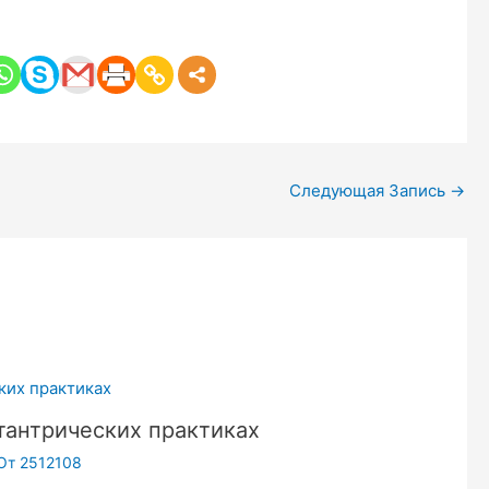
Следующая Запись
→
тантрических практиках
От
2512108