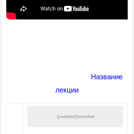
Название
лекции
 {youtube}
{/youtube}