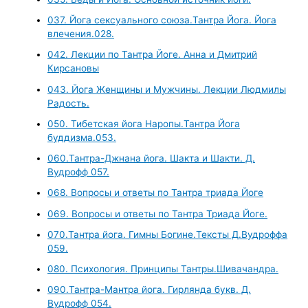
037. Йога сексуального союза.Тантра Йога. Йога
влечения.028.
042. Лекции по Тантра Йоге. Анна и Дмитрий
Кирсановы
043. Йога Женщины и Мужчины. Лекции Людмилы
Радость.
050. Тибетская йога Наропы.Тантра Йога
буддизма.053.
060.Тантра-Джнана йога. Шакта и Шакти. Д.
Вудрофф 057.
068. Вопросы и ответы по Тантра триада Йоге
069. Вопросы и ответы по Тантра Триада Йоге.
070.Тантра йога. Гимны Богине.Тексты Д.Вудроффа
059.
080. Психология. Принципы Тантры.Шивачандра.
090.Тантра-Мантра йога. Гирлянда букв. Д.
Вудрофф 054.