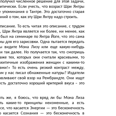
 получил численное решение для этой задачи,
тически. Если учесть, что возраст Шри Янтры
 упоминания о Тантре. Это достаточно старая
ний о том, как эту Шри Янтру надо строить.
писание. То есть читая это описание, с трудом
, Шри Янтра является ни более, ни менее, как
был на семинаре по Янтра Йоге, что это сама
мы для его зарисовки. Одна пытается передать
 вы видите Мона Лизу или еще какую-нибудь
 так далее. Но получается так, что смотришь
аже тех, которых они считали красивыми, то
 рахитичные изображения женщин с какими-то
ми!» То есть очень резкий контраст между,
там у нас писал обнаженные натуры? Издатели
навливают свой взор на Рембрандте. Они ищут
есть достаточно хороший критерий вкуса – это
пять же, я боюсь, что вряд ли бы Мона Лиза
ть какие-то принципы неизменные, а есть
се, что касается Энергии — это бесконечность
что касается Сознания — это бесконечность в