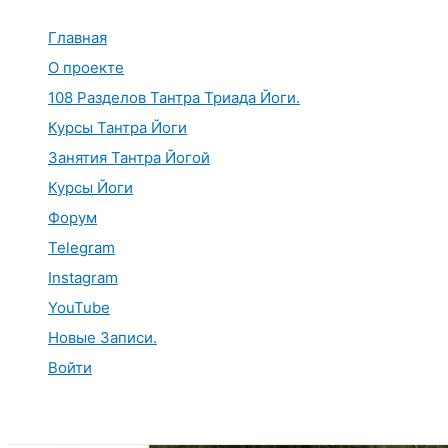
Перейти
к
Главная
содержимому
О проекте
108 Разделов Тантра Триада Йоги.
Курсы Тантра Йоги
Занятия Тантра Йогой
Курсы Йоги
Форум
Telegram
Instagram
YouTube
Новые Записи.
Войти
Поиск