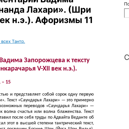
П
нанда Лахари». (Шри
ек н.э.). Афоризмы 11
 всех Тантр.
С
Вадима Запорожцева к тексту
арачарья V-XII век н.э.).
 – 15
стью и представляет собой сорок одну первую
ри». Текст «Саундарья Лахари» — это примерно
 возможных переводов «Саундарья Лахари» —
к волна счастья или волна блаженства. Текст
авил после себя труды по Адвайта Веданте об
ал этот в высшей степени тантрический текст,