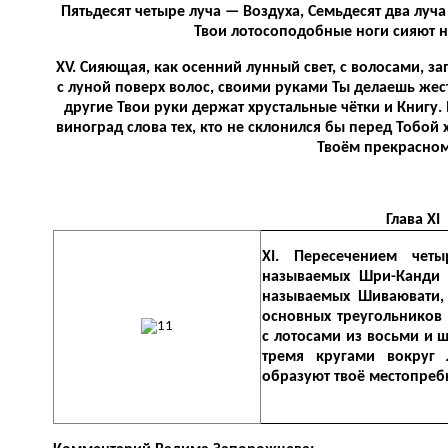
Пятьдесят четыре луча — Воздуха, Семьдесят два луч
Твои лотосоподобные ноги сияют на
XV. Сияющая, как осенний лунный свет, с волосами, з
с луной поверх волос, своими руками Ты делаешь же
другие Твои руки держат хрустальные чётки и Книгу. 
виноград слова тех, кто не склонился бы перед Тобой 
Твоём прекрасном
Глава XI
XI. Пересечением четы
называемых Шри-Канди 
называемых Шиваювати,
основных треугольников 
с лотосами из восьми и ш
тремя кругами вокруг 
образуют твоё местопреб