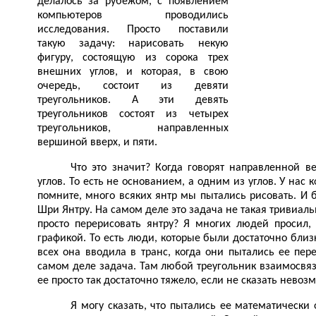
делалось за рубежом, с появлением
компьютеров проводились
исследования. Просто поставили
такую задачу: нарисовать некую
фигуру, состоящую из сорока трех
внешних углов, и которая, в свою
очередь, состоит из девяти
треугольников. А эти девять
треугольников состоят из четырех
треугольников, направленных
вершиной вверх, и пяти.
Что это значит? Когда говорят направленной 
углов. То есть не основанием, а одним из углов. У нас 
помните, много всяких янтр мы пытались рисовать. И
Шри Янтру. На самом деле это задача не такая тривиальн
просто перерисовать янтру? Я многих людей просил,
графикой. То есть люди, которые были достаточно близ
всех она вводила в транс, когда они пытались ее пере
самом деле задача. Там любой треугольник взаимосвя
ее просто так достаточно тяжело, если не сказать невоз
Я могу сказать, что пытались ее математически