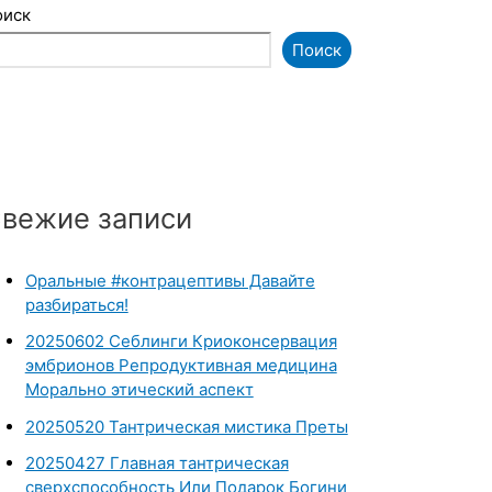
оиск
Поиск
вежие записи
Оральные #контрацептивы Давайте
разбираться!
20250602 Себлинги Криоконсервация
эмбрионов Репродуктивная медицина
Морально этический аспект
20250520 Тантрическая мистика Преты
20250427 Главная тантрическая
сверхспособность Или Подарок Богини