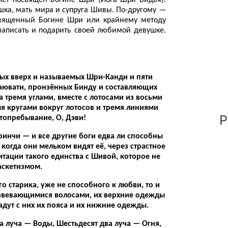
кст посвящен Богине Шри (Йога Шри Видья).
шка, мать мира и супруга Шивы. По-другому —
освященный Богине Шри или крайнему методу
написать и подарить своей любимой девушке.
тых вверх и называемых Шри-Канди и пяти
аювати, пронзённых Бинду и составляющих
 тремя углами, вместе с лотосами из восьми
мя кругами вокруг лотосов и тремя линиями
Р
топребывание, О, Дэви!
ринчи — и все другие боги едва ли способны
когда они мельком видят её, через страстное
итации такого единства с Шивой, которое не
аскетизмом.
го старика, уже не способного к любви, то и
развевающимися волосами, их верхние одежды
падут с них их пояса и их нижние одежды.
ва луча — Воды, Шестьдесят два луча — Огня,