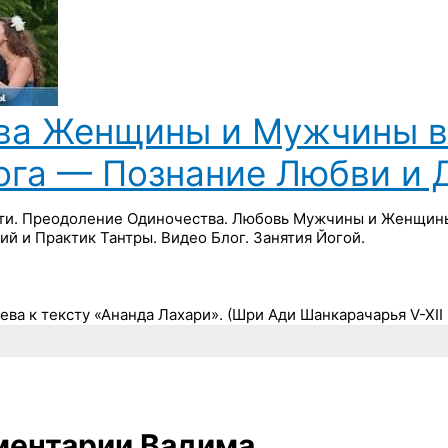
ва Женщины и Мужчины в 
Йога — Познание Любви и 
ти. Преодоление Одиночества. Любовь Мужчины и Женщины 
ий и Практик Тантры. Видео Блог. Занятия Йогой.
 к тексту «Ананда Лахари». (Шри Ади Шанкарачарья V-XII ве
ментарии Вадима