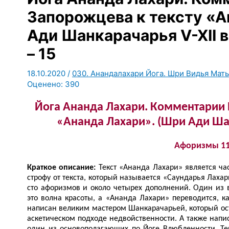
Запорожцева к тексту «А
Ади Шанкарачарья V-XII в
– 15
18.10.2020
/
030. Анандалахари Йога. Шри Видья Мать
Оценено:
390
Йога Ананда Лахари. Комментарии 
«Ананда Лахари». (Шри Ади Шанк
Афоризмы 11
Краткое описание:
Текст «Ананда Лахари» является ча
строфу от текста, который называется «Саундарья Лаха
сто афоризмов и около четырех дополнений. Один из
это волна красоты, а «Ананда Лахари» переводится, ка
написан великим мастером Шанкарачарьей, который ост
аскетическом подходе недвойственности. А также напис