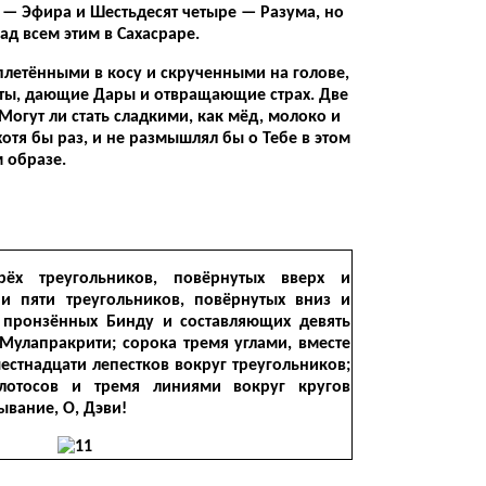
а — Эфира и Шестьдесят четыре — Разума, но
д всем этим в Сахасраре.
аплетёнными в косу и скрученными на голове,
сты, дающие Дары и отвращающие страх. Две
Могут ли стать сладкими, как мёд, молоко и
хотя бы раз, и не размышлял бы о Тебе в этом
 образе.
рёх треугольников, повёрнутых вверх и
и пяти треугольников, повёрнутых вниз и
 пронзённых Бинду и составляющих девять
Мулапракрити; сорока тремя углами, вместе
естнадцати лепестков вокруг треугольников;
лотосов и тремя линиями вокруг кругов
ывание, О, Дэви!