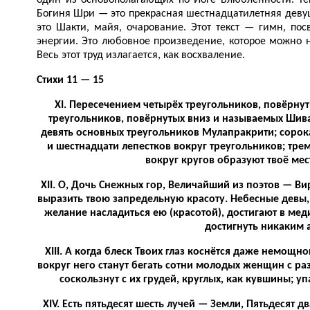
один из основополагающих по Йоге Влюбленности. Те
Богиня Шри — это прекрасная шестнадцатилетняя деву
это Шакти, майя, очарование. Этот текст — гимн, п
энергии. Это любовное произведение, которое можно 
Весь этот труд излагается, как восхваление.
Стихи 11 — 15
XI. Пересечением четырёх треугольников, повёрну
треугольников, повёрнутых вниз и называемых Шив
девять основных треугольников Мулапракрити; сорока
и шестнадцати лепестков вокруг треугольников; тре
вокруг кругов образуют твоё мес
XII. О, Дочь Снежных гор, Величайший из поэтов — Ви
выразить твою запредельную красоту. Небесные девы, 
желание насладиться ею (красотой), достигают в мед
достигнуть никаким 
XIII. А когда блеск Твоих глаз коснётся даже немощно
вокруг него станут бегать сотни молодых женщин с 
соскользнут с их грудей, круглых, как кувшины; у
XIV. Есть пятьдесят шесть лучей — Земли, Пятьдесят д