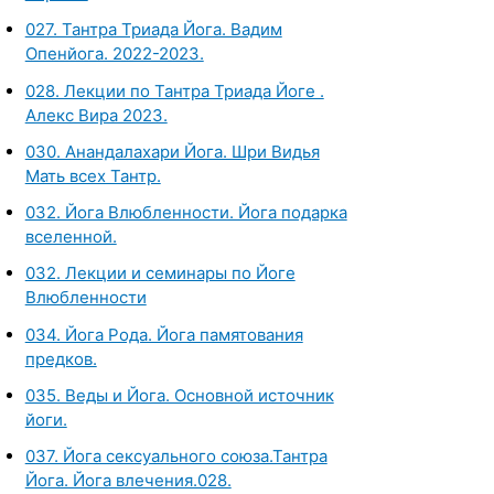
027. Тантра Триада Йога. Вадим
Опенйога. 2022-2023.
028. Лекции по Тантра Триада Йоге .
Алекс Вира 2023.
030. Анандалахари Йога. Шри Видья
Мать всех Тантр.
032. Йога Влюбленности. Йога подарка
вселенной.
032. Лекции и семинары по Йоге
Влюбленности
034. Йога Рода. Йога памятования
предков.
035. Веды и Йога. Основной источник
йоги.
037. Йога сексуального союза.Тантра
Йога. Йога влечения.028.