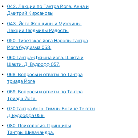
042. Лекции по Тантра Йоге. Анна и
Дмитрий Кирсановы
043. Йога Женщины и Мужчины.
Лекции Людмилы Радость.
050. Тибетская йога Наропы.Тантра
Йога буддизма.053.
060.Тантра-Джнана йога. Шакта и
Шакти. Д. Вудрофф 057.
068. Вопросы и ответы по Тантра
триада Йоге
069. Вопросы и ответы по Тантра
Триада Йоге.
070.Тантра йога. Гимны Богине.Тексты
Д.Вудроффа 059.
080. Психология. Принципы
Тантры.Шивачандра.