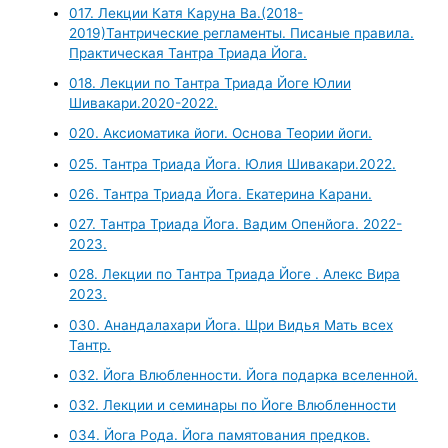
017. Лекции Катя Каруна Ва.(2018-
2019)Тантрические регламенты. Писаные правила.
Практическая Тантра Триада Йога.
018. Лекции по Тантра Триада Йоге Юлии
Шивакари.2020-2022.
020. Аксиоматика йоги. Основа Теории йоги.
025. Тантра Триада Йога. Юлия Шивакари.2022.
026. Тантра Триада Йога. Екатерина Карани.
027. Тантра Триада Йога. Вадим Опенйога. 2022-
2023.
028. Лекции по Тантра Триада Йоге . Алекс Вира
2023.
030. Анандалахари Йога. Шри Видья Мать всех
Тантр.
032. Йога Влюбленности. Йога подарка вселенной.
032. Лекции и семинары по Йоге Влюбленности
034. Йога Рода. Йога памятования предков.