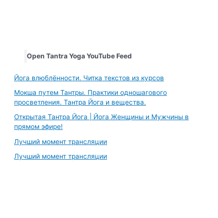
Open Tantra Yoga YouTube Feed
Йога влюблённости. Читка текстов из курсов
Мокша путем Тантры. Практики одношагового
просветления. Тантра Йога и вещества.
Открытая Тантра Йога | Йога Женщины и Мужчины в
прямом эфире!
Лучший момент трансляции
Лучший момент трансляции