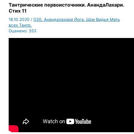
Тантрические первоисточники. АнандаЛахари.
Стих 11
18.10.2020
/
030. Анандалахари Йога. Шри Видья Мать
всех Тантр.
Оценено:
353