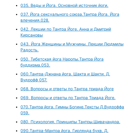
035. Веды и Йога. Основной источник йоги.
037. Йога сексуального союза.Тантра Йога. Йога
влечения.028.
042. Лекции по Тантра Йоге. Анна и Дмитрий
Кирсановы
043. Йога Женщины и Мужчины. Лекции Людмилы
Радость.
050. Тибетская йога Наропы.Тантра Йога
буддизма.053.
060.Тантра-Джнана йога. Шакта и Шакти. Д.
Вудрофф 057.
068. Вопросы и ответы по Тантра триада Йоге
069. Вопросы и ответы по Тантра Триада Йоге.
070.Тантра йога. Гимны Богине.Тексты Д.Вудроффа
059.
080. Психология. Принципы Тантры.Шивачандра.
090.Тантра-Мантра йога. Гирлянда букв. Д.