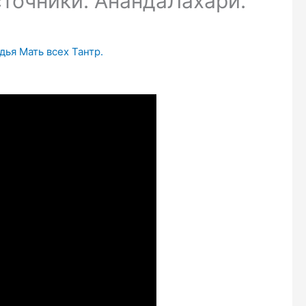
точники. АнандаЛахари.
дья Мать всех Тантр.