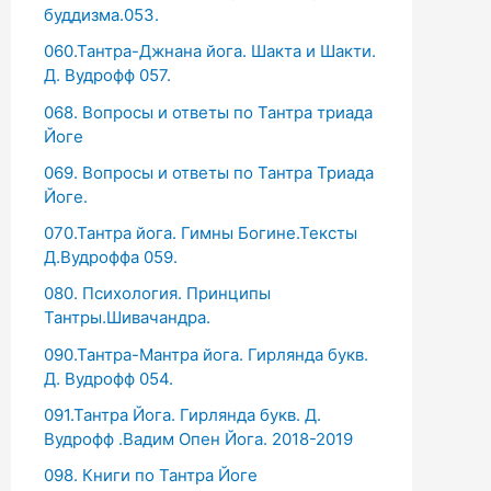
буддизма.053.
060.Тантра-Джнана йога. Шакта и Шакти.
Д. Вудрофф 057.
068. Вопросы и ответы по Тантра триада
Йоге
069. Вопросы и ответы по Тантра Триада
Йоге.
070.Тантра йога. Гимны Богине.Тексты
Д.Вудроффа 059.
080. Психология. Принципы
Тантры.Шивачандра.
090.Тантра-Мантра йога. Гирлянда букв.
Д. Вудрофф 054.
091.Тантра Йога. Гирлянда букв. Д.
Вудрофф .Вадим Опен Йога. 2018-2019
098. Книги по Тантра Йоге