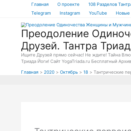
Перейти
Главная
О проекте
108 Разделов Тантр
к
Telegram
Instagram
YouTube
Новые 
содержимому
Преодоление Одиноч
Друзей. Тантра Триа
Ищите Друзей прямо сейчас! Не ждите! Тайна Вл
Триада Йоги! Сайт YogaTriada.ru Бесплатный Архи
Главная
2020
Октябрь
18
Тантрические пе