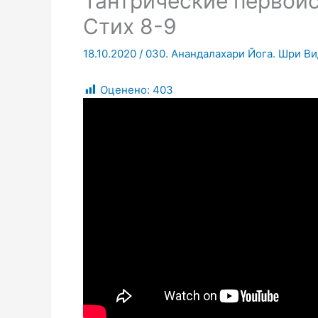
Тантрические первоис
Стих 8-9
18.10.2020
/
030. Анандалахари Йога. Шри Ви
Оценено:
403