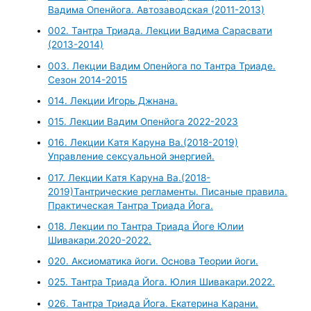
Вадима Опенйога. Автозаводская (2011-2013)
002. Тантра Триада. Лекции Вадима Сарасвати
(2013-2014)
003. Лекции Вадим Опенйога по Тантра Триаде.
Сезон 2014-2015
014. Лекции Игорь Джнана.
015. Лекции Вадим Опенйога 2022-2023
016. Лекции Катя Каруна Ва.(2018-2019)
Управление сексуальной энергией.
017. Лекции Катя Каруна Ва.(2018-
2019)Тантрические регламенты. Писаные правила.
Практическая Тантра Триада Йога.
018. Лекции по Тантра Триада Йоге Юлии
Шивакари.2020-2022.
020. Аксиоматика йоги. Основа Теории йоги.
025. Тантра Триада Йога. Юлия Шивакари.2022.
026. Тантра Триада Йога. Екатерина Карани.