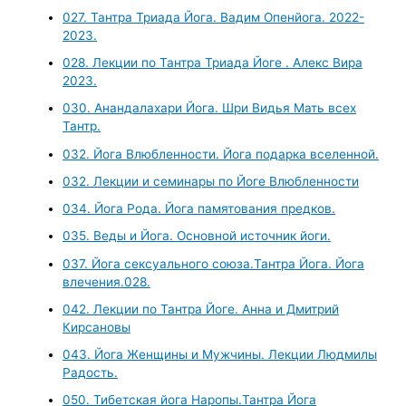
027. Тантра Триада Йога. Вадим Опенйога. 2022-
2023.
028. Лекции по Тантра Триада Йоге . Алекс Вира
2023.
030. Анандалахари Йога. Шри Видья Мать всех
Тантр.
032. Йога Влюбленности. Йога подарка вселенной.
032. Лекции и семинары по Йоге Влюбленности
034. Йога Рода. Йога памятования предков.
035. Веды и Йога. Основной источник йоги.
037. Йога сексуального союза.Тантра Йога. Йога
влечения.028.
042. Лекции по Тантра Йоге. Анна и Дмитрий
Кирсановы
043. Йога Женщины и Мужчины. Лекции Людмилы
Радость.
050. Тибетская йога Наропы.Тантра Йога