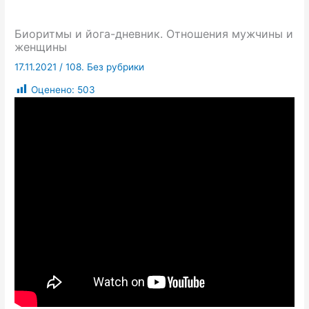
Биоритмы и йога-дневник. Отношения мужчины и
женщины
17.11.2021
/
108. Без рубрики
Оценено:
503