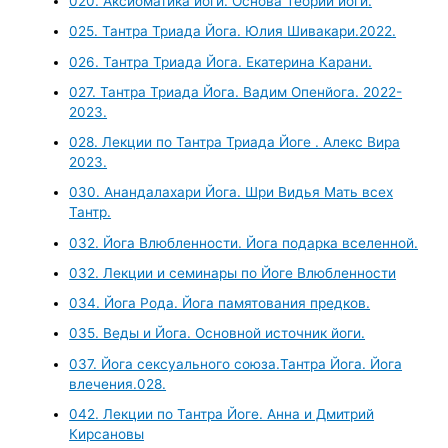
020. Аксиоматика йоги. Основа Теории йоги.
025. Тантра Триада Йога. Юлия Шивакари.2022.
026. Тантра Триада Йога. Екатерина Карани.
027. Тантра Триада Йога. Вадим Опенйога. 2022-
2023.
028. Лекции по Тантра Триада Йоге . Алекс Вира
2023.
030. Анандалахари Йога. Шри Видья Мать всех
Тантр.
032. Йога Влюбленности. Йога подарка вселенной.
032. Лекции и семинары по Йоге Влюбленности
034. Йога Рода. Йога памятования предков.
035. Веды и Йога. Основной источник йоги.
037. Йога сексуального союза.Тантра Йога. Йога
влечения.028.
042. Лекции по Тантра Йоге. Анна и Дмитрий
Кирсановы