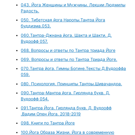
043. Йога Женщины и Мужчины. Лекции Людмилы
Радость.
050. Тибетская йога Наропы.Тантра Йога
буддизма.053.
060.Тантра-Джнана йога. Шакта и Шакти. Д.
Вудрофф 057.
068. Вопросы и ответы по Тантра триада Йоге
069. Вопросы и ответы по Тантра Триада Йоге.
070.Тантра йога. Гимны Богине.Тексты Д.Вудроффа
059.
080. Психология. Принципы Тантры.Шивачандра.
090.Тантра-Мантра йога. Гирлянда букв. Д.
Вудрофф 054.
091.Тантра Йога. Гирлянда букв. Д. Вудрофф
.Вадим Опен Йога. 2018-2019
098. Книги по Тантра Йоге
100.Йога Образа Жизни. Йога в современную