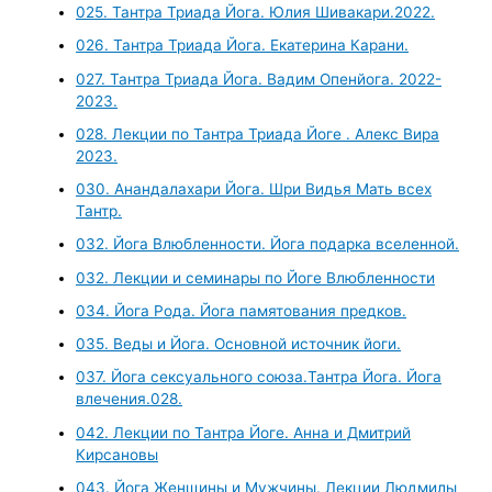
025. Тантра Триада Йога. Юлия Шивакари.2022.
026. Тантра Триада Йога. Екатерина Карани.
027. Тантра Триада Йога. Вадим Опенйога. 2022-
2023.
028. Лекции по Тантра Триада Йоге . Алекс Вира
2023.
030. Анандалахари Йога. Шри Видья Мать всех
Тантр.
032. Йога Влюбленности. Йога подарка вселенной.
032. Лекции и семинары по Йоге Влюбленности
034. Йога Рода. Йога памятования предков.
035. Веды и Йога. Основной источник йоги.
037. Йога сексуального союза.Тантра Йога. Йога
влечения.028.
042. Лекции по Тантра Йоге. Анна и Дмитрий
Кирсановы
043. Йога Женщины и Мужчины. Лекции Людмилы