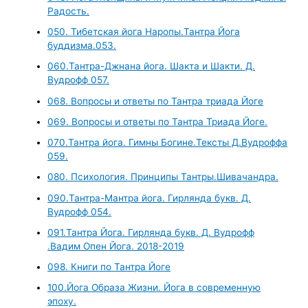
Радость.
050. Тибетская йога Наропы.Тантра Йога
буддизма.053.
060.Тантра-Джнана йога. Шакта и Шакти. Д.
Вудрофф 057.
068. Вопросы и ответы по Тантра триада Йоге
069. Вопросы и ответы по Тантра Триада Йоге.
070.Тантра йога. Гимны Богине.Тексты Д.Вудроффа
059.
080. Психология. Принципы Тантры.Шивачандра.
090.Тантра-Мантра йога. Гирлянда букв. Д.
Вудрофф 054.
091.Тантра Йога. Гирлянда букв. Д. Вудрофф
.Вадим Опен Йога. 2018-2019
098. Книги по Тантра Йоге
100.Йога Образа Жизни. Йога в современную
эпоху.