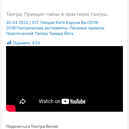
Тантра. Принцип тайны в практиках тантры.
30.04.2022
/
017. Лекции Катя Каруна Ва.(2018-
2019)Тантрические регламенты. Писаные правила.
Практическая Тантра Триада Йога.
Оценено:
633
Поделиться Тантра Йогой: