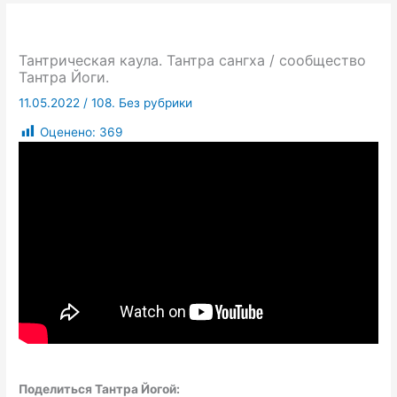
Тантрическая каула. Тантра сангха / сообщество
Тантра Йоги.
11.05.2022
/
108. Без рубрики
Оценено:
369
Поделиться Тантра Йогой: