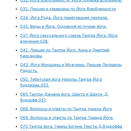
032. Лекции и семинары по Йоге Влюбленности
034. Йога Рода. Йога памятования предков.
035. Веды и Йога. Основной источник йоги.
037. Йога сексуального союза.Тантра Йога. Йога
влечения.028.
042. Лекции по Тантра Йоге. Анна и Дмитрий
Кирсановы
043. Йога Женщины и Мужчины. Лекции Людмилы
Радость.
050. Тибетская йога Наропы.Тантра Йога
буддизма.053.
060.Тантра-Джнана йога. Шакта и Шакти. Д.
Вудрофф 057.
068. Вопросы и ответы по Тантра триада Йоге
069. Вопросы и ответы по Тантра Триада Йоге.
070.Тантра йога. Гимны Богине.Тексты Д.Вудроффа