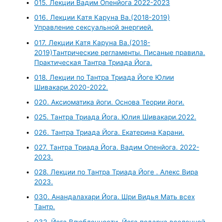
015. Лекции Вадим Опенйога 2022-2023
016. Лекции Катя Каруна Ва.(2018-2019)
Управление сексуальной энергией.
017. Лекции Катя Каруна Ва.(2018-
2019)Тантрические регламенты. Писаные правила.
Практическая Тантра Триада Йога.
018. Лекции по Тантра Триада Йоге Юлии
Шивакари.2020-2022.
020. Аксиоматика йоги. Основа Теории йоги.
025. Тантра Триада Йога. Юлия Шивакари.2022.
026. Тантра Триада Йога. Екатерина Карани.
027. Тантра Триада Йога. Вадим Опенйога. 2022-
2023.
028. Лекции по Тантра Триада Йоге . Алекс Вира
2023.
030. Анандалахари Йога. Шри Видья Мать всех
Тантр.
032. Йога Влюбленности. Йога подарка вселенной.