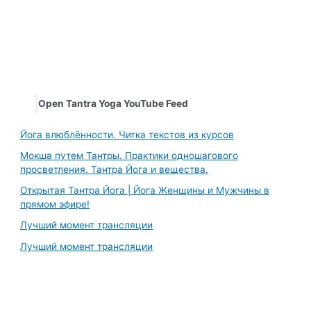
Open Tantra Yoga YouTube Feed
Йога влюблённости. Читка текстов из курсов
Мокша путем Тантры. Практики одношагового
просветления. Тантра Йога и вещества.
Открытая Тантра Йога | Йога Женщины и Мужчины в
прямом эфире!
Лучший момент трансляции
Лучший момент трансляции