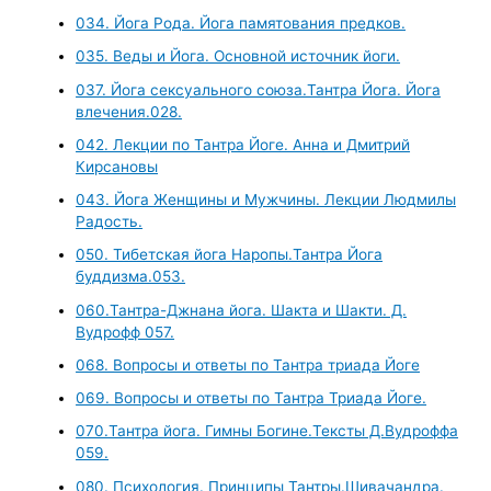
034. Йога Рода. Йога памятования предков.
035. Веды и Йога. Основной источник йоги.
037. Йога сексуального союза.Тантра Йога. Йога
влечения.028.
042. Лекции по Тантра Йоге. Анна и Дмитрий
Кирсановы
043. Йога Женщины и Мужчины. Лекции Людмилы
Радость.
050. Тибетская йога Наропы.Тантра Йога
буддизма.053.
060.Тантра-Джнана йога. Шакта и Шакти. Д.
Вудрофф 057.
068. Вопросы и ответы по Тантра триада Йоге
069. Вопросы и ответы по Тантра Триада Йоге.
070.Тантра йога. Гимны Богине.Тексты Д.Вудроффа
059.
080. Психология. Принципы Тантры.Шивачандра.