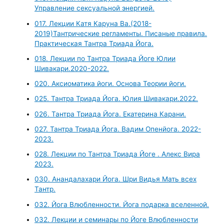
Управление сексуальной энергией.
017. Лекции Катя Каруна Ва.(2018-
2019)Тантрические регламенты. Писаные правила.
Практическая Тантра Триада Йога.
018. Лекции по Тантра Триада Йоге Юлии
Шивакари.2020-2022.
020. Аксиоматика йоги. Основа Теории йоги.
025. Тантра Триада Йога. Юлия Шивакари.2022.
026. Тантра Триада Йога. Екатерина Карани.
027. Тантра Триада Йога. Вадим Опенйога. 2022-
2023.
028. Лекции по Тантра Триада Йоге . Алекс Вира
2023.
030. Анандалахари Йога. Шри Видья Мать всех
Тантр.
032. Йога Влюбленности. Йога подарка вселенной.
032. Лекции и семинары по Йоге Влюбленности