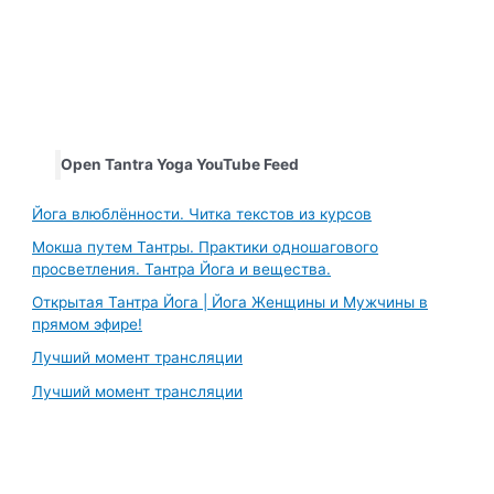
Open Tantra Yoga YouTube Feed
Йога влюблённости. Читка текстов из курсов
Мокша путем Тантры. Практики одношагового
просветления. Тантра Йога и вещества.
Открытая Тантра Йога | Йога Женщины и Мужчины в
прямом эфире!
Лучший момент трансляции
Лучший момент трансляции