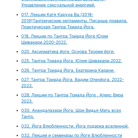
Управление сексуальной энергией.
017. Лекции Катя Каруна Ва.(2018-
2019)Тантрические регламенты. Писаные правила.
Практическая Тантра Триада Йога.
018. Лекции по Тантра Триада Йоге Юлии
Шивакари.2020-2022.
020. Аксиоматика йоги. Основа Теории йоги.
025. Тантра Триада Йога. Юлия Шивакари.2022.
026. Тантра Триада Йога. Екатерина Карани.
027. Тантра Триада Йога. Вадим Опенйога. 2022-
2023.
028. Лекции по Тантра Триада Йоге . Алекс Вира
2023.
030. Анандалахари Йога. Шри Видья Мать всех
Тантр.
032. Йога Влюбленности. Йога подарка вселенной.
032. Лекции и семинары по Йоге Влюбленности