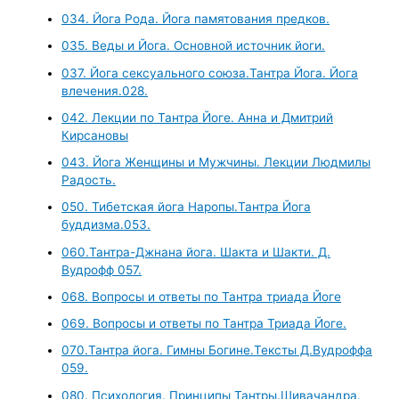
034. Йога Рода. Йога памятования предков.
035. Веды и Йога. Основной источник йоги.
037. Йога сексуального союза.Тантра Йога. Йога
влечения.028.
042. Лекции по Тантра Йоге. Анна и Дмитрий
Кирсановы
043. Йога Женщины и Мужчины. Лекции Людмилы
Радость.
050. Тибетская йога Наропы.Тантра Йога
буддизма.053.
060.Тантра-Джнана йога. Шакта и Шакти. Д.
Вудрофф 057.
068. Вопросы и ответы по Тантра триада Йоге
069. Вопросы и ответы по Тантра Триада Йоге.
070.Тантра йога. Гимны Богине.Тексты Д.Вудроффа
059.
080. Психология. Принципы Тантры.Шивачандра.