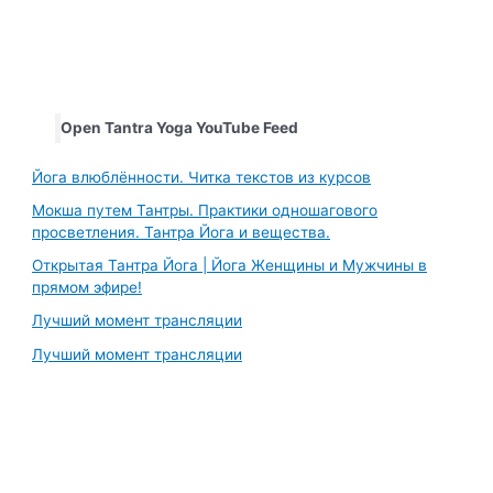
Open Tantra Yoga YouTube Feed
Йога влюблённости. Читка текстов из курсов
Мокша путем Тантры. Практики одношагового
просветления. Тантра Йога и вещества.
Открытая Тантра Йога | Йога Женщины и Мужчины в
прямом эфире!
Лучший момент трансляции
Лучший момент трансляции