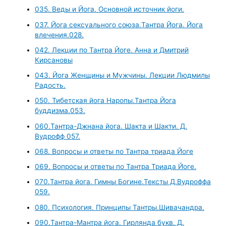
035. Веды и Йога. Основной источник йоги.
037. Йога сексуального союза.Тантра Йога. Йога
влечения.028.
042. Лекции по Тантра Йоге. Анна и Дмитрий
Кирсановы
043. Йога Женщины и Мужчины. Лекции Людмилы
Радость.
050. Тибетская йога Наропы.Тантра Йога
буддизма.053.
060.Тантра-Джнана йога. Шакта и Шакти. Д.
Вудрофф 057.
068. Вопросы и ответы по Тантра триада Йоге
069. Вопросы и ответы по Тантра Триада Йоге.
070.Тантра йога. Гимны Богине.Тексты Д.Вудроффа
059.
080. Психология. Принципы Тантры.Шивачандра.
090.Тантра-Мантра йога. Гирлянда букв. Д.