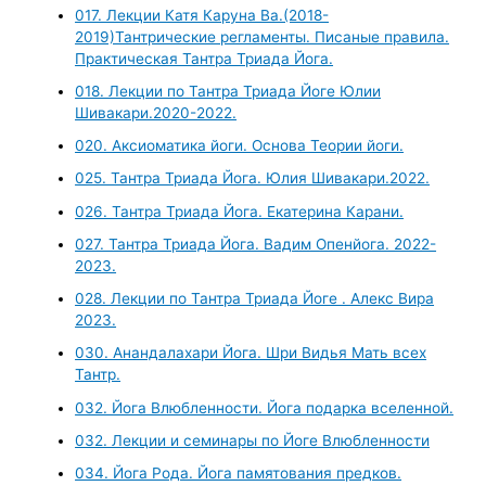
017. Лекции Катя Каруна Ва.(2018-
2019)Тантрические регламенты. Писаные правила.
Практическая Тантра Триада Йога.
018. Лекции по Тантра Триада Йоге Юлии
Шивакари.2020-2022.
020. Аксиоматика йоги. Основа Теории йоги.
025. Тантра Триада Йога. Юлия Шивакари.2022.
026. Тантра Триада Йога. Екатерина Карани.
027. Тантра Триада Йога. Вадим Опенйога. 2022-
2023.
028. Лекции по Тантра Триада Йоге . Алекс Вира
2023.
030. Анандалахари Йога. Шри Видья Мать всех
Тантр.
032. Йога Влюбленности. Йога подарка вселенной.
032. Лекции и семинары по Йоге Влюбленности
034. Йога Рода. Йога памятования предков.