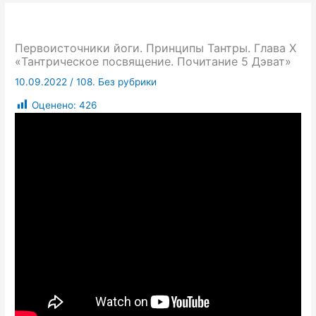
Первоисточники йоги. Принципы Тантры. Глава X
«Тантрическое посвящение. Почитание 5 Дэват»
10.09.2022
/
108. Без рубрики
Оценено:
426