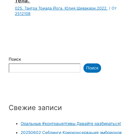
тела.
025. Тантра Триада Йога. Юлия Шивакари.2022.
/ От
2512108
Поиск
Поиск
Свежие записи
Оральные #контрацептивы Давайте разбираться!
20250602 Себлинги Криоконсервация эмбрионов