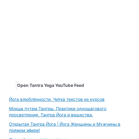
Open Tantra Yoga YouTube Feed
Йога влюблённости. Читка текстов из курсов
Мокша путем Тантры. Практики одношагового
просветления. Тантра Йога и вещества.
Открытая Тантра Йога | Йога Женщины и Мужчины в
прямом эфире!