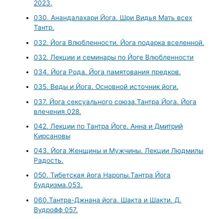
2023.
030. Анандалахари Йога. Шри Видья Мать всех
Тантр.
032. Йога Влюбленности. Йога подарка вселенной.
032. Лекции и семинары по Йоге Влюбленности
034. Йога Рода. Йога памятования предков.
035. Веды и Йога. Основной источник йоги.
037. Йога сексуального союза.Тантра Йога. Йога
влечения.028.
042. Лекции по Тантра Йоге. Анна и Дмитрий
Кирсановы
043. Йога Женщины и Мужчины. Лекции Людмилы
Радость.
050. Тибетская йога Наропы.Тантра Йога
буддизма.053.
060.Тантра-Джнана йога. Шакта и Шакти. Д.
Вудрофф 057.