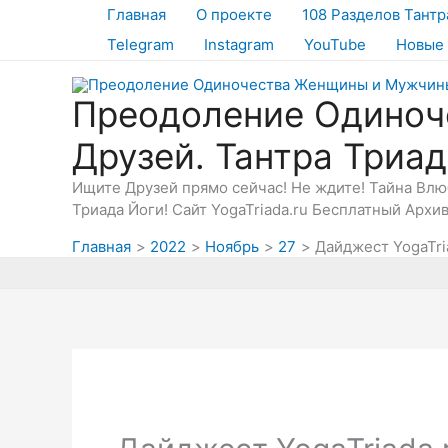
Перейти
Главная
О проекте
108 Разделов Тантр
к
Telegram
Instagram
YouTube
Новые 
содержимому
Преодоление Одиноч
Друзей. Тантра Триа
Ищите Друзей прямо сейчас! Не ждите! Тайна Вл
Триада Йоги! Сайт YogaTriada.ru Бесплатный Архи
Главная
2022
Ноябрь
27
Дайджест YogaTri