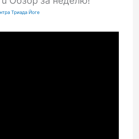
ru Обзор за неделю!
антра Триада Йоге