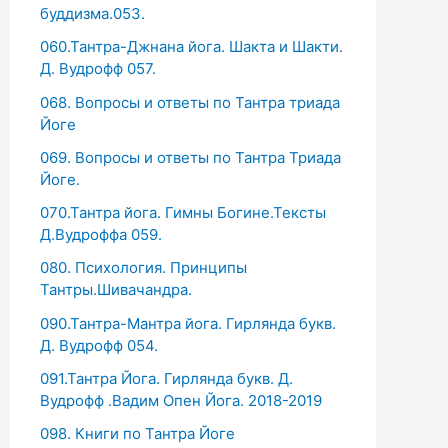
буддизма.053.
060.Тантра-Джнана йога. Шакта и Шакти.
Д. Вудрофф 057.
068. Вопросы и ответы по Тантра триада
Йоге
069. Вопросы и ответы по Тантра Триада
Йоге.
070.Тантра йога. Гимны Богине.Тексты
Д.Вудроффа 059.
080. Психология. Принципы
Тантры.Шивачандра.
090.Тантра-Мантра йога. Гирлянда букв.
Д. Вудрофф 054.
091.Тантра Йога. Гирлянда букв. Д.
Вудрофф .Вадим Опен Йога. 2018-2019
098. Книги по Тантра Йоге