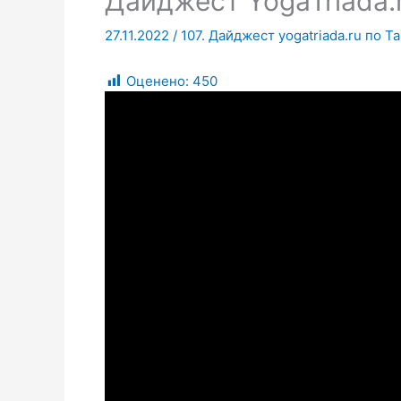
Дайджест YogaTriada.
27.11.2022
/
107. Дайджест yogatriada.ru по Т
Оценено:
450