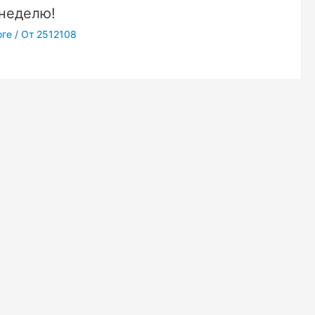
 неделю!
оге
/ От
2512108