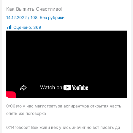
Как Выжить Счастливо!
14.12.2022
/
108. Без рубрики
Оценено:
369
0:06это у нас магистратура аспирантура открытая часть
опять же поговорка
0:14говорит Век живи век учись значит но вот писать да