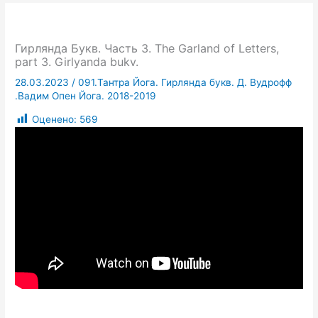
Гирлянда Букв. Часть 3. The Garland of Letters,
part 3. Girlyanda bukv.
28.03.2023
/
091.Тантра Йога. Гирлянда букв. Д. Вудрофф
.Вадим Опен Йога. 2018-2019
Оценено:
569