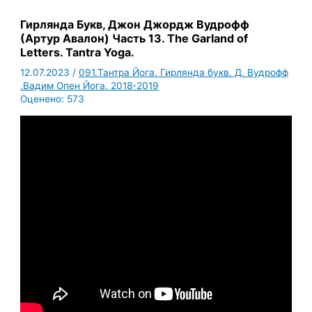
Гирлянда Букв, Джон Джордж Вудрофф
(Артур Авалон) Часть 13. The Garland of
Letters. Tantra Yoga.
12.07.2023
/
091.Тантра Йога. Гирлянда букв. Д. Вудрофф
.Вадим Опен Йога. 2018-2019
Оценено:
573