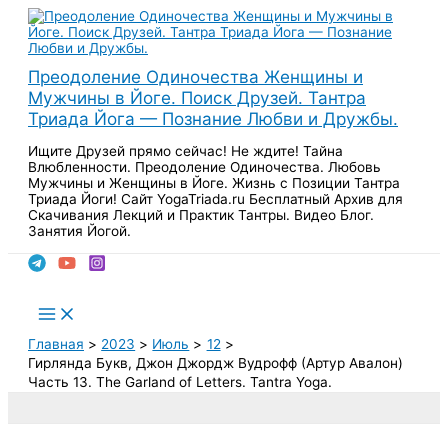
Перейти
к
содержимому
Преодоление Одиночества Женщины и
Мужчины в Йоге. Поиск Друзей. Тантра
Триада Йога — Познание Любви и Дружбы.
Ищите Друзей прямо сейчас! Не ждите! Тайна
Влюбленности. Преодоление Одиночества. Любовь
Мужчины и Женщины в Йоге. Жизнь с Позиции Тантра
Триада Йоги! Сайт YogaTriada.ru Бесплатный Архив для
Скачивания Лекций и Практик Тантры. Видео Блог.
Занятия Йогой.
Поиск
Main
Menu
Главная
2023
Июль
12
Гирлянда Букв, Джон Джордж Вудрофф (Артур Авалон)
Часть 13. The Garland of Letters. Tantra Yoga.