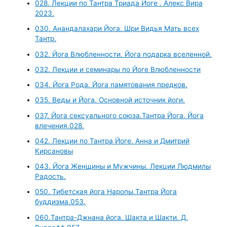
028. Лекции по Тантра Триада Йоге . Алекс Вира
2023.
030. Анандалахари Йога. Шри Видья Мать всех
Тантр.
032. Йога Влюбленности. Йога подарка вселенной.
032. Лекции и семинары по Йоге Влюбленности
034. Йога Рода. Йога памятования предков.
035. Веды и Йога. Основной источник йоги.
037. Йога сексуального союза.Тантра Йога. Йога
влечения.028.
042. Лекции по Тантра Йоге. Анна и Дмитрий
Кирсановы
043. Йога Женщины и Мужчины. Лекции Людмилы
Радость.
050. Тибетская йога Наропы.Тантра Йога
буддизма.053.
060.Тантра-Джнана йога. Шакта и Шакти. Д.