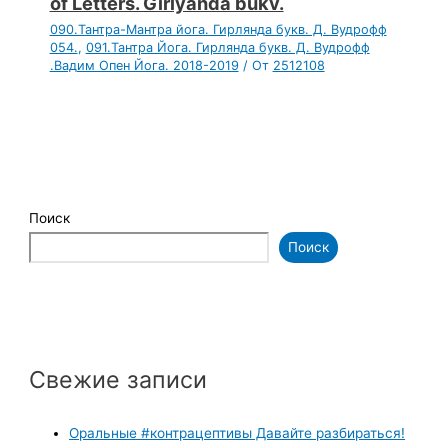
of Letters. Girlyanda bukv.
090.Тантра-Мантра йога. Гирлянда букв. Д. Вудрофф
054.
,
091.Тантра Йога. Гирлянда букв. Д. Вудрофф
.Вадим Опен Йога. 2018-2019
/ От
2512108
Поиск
Поиск
Свежие записи
Оральные #контрацептивы Давайте разбираться!