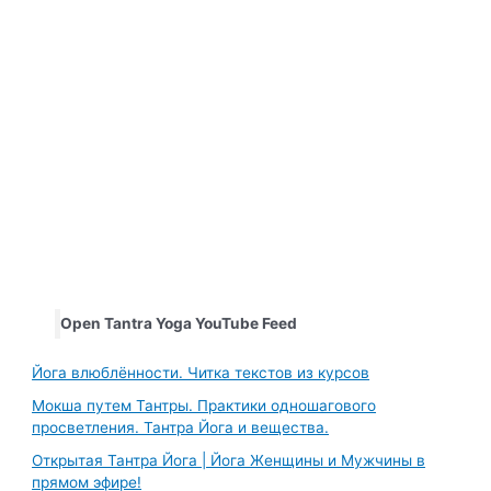
Open Tantra Yoga YouTube Feed
Йога влюблённости. Читка текстов из курсов
Мокша путем Тантры. Практики одношагового
просветления. Тантра Йога и вещества.
Открытая Тантра Йога | Йога Женщины и Мужчины в
прямом эфире!