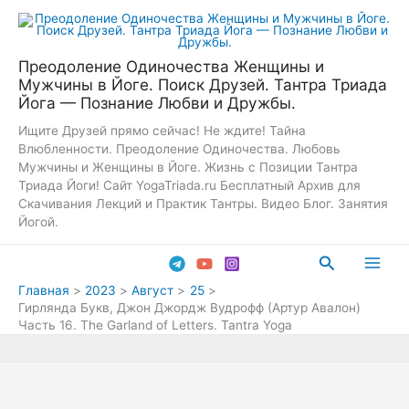
Перейти
к
содержимому
Преодоление Одиночества Женщины и
Мужчины в Йоге. Поиск Друзей. Тантра Триада
Йога — Познание Любви и Дружбы.
Ищите Друзей прямо сейчас! Не ждите! Тайна
Влюбленности. Преодоление Одиночества. Любовь
Мужчины и Женщины в Йоге. Жизнь с Позиции Тантра
Триада Йоги! Сайт YogaTriada.ru Бесплатный Архив для
Скачивания Лекций и Практик Тантры. Видео Блог. Занятия
Йогой.
Поиск
Main
Главная
2023
Август
25
Гирлянда Букв, Джон Джордж Вудрофф (Артур Авалон)
Men
Часть 16. The Garland of Letters. Tantra Yoga