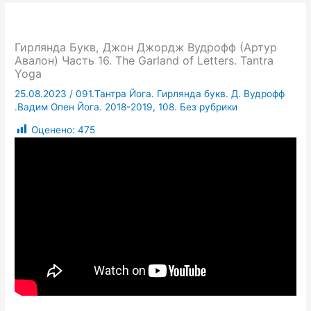
Гирлянда Букв, Джон Джордж Вудрофф (Артур
Авалон) Часть 16. The Garland of Letters. Tantra
Yoga
25.08.2023
/
091.Тантра Йога. Гирлянда букв. Д. Вудрофф
.Вадим Опен Йога. 2018-2019
,
108. Без рубрики
Оценено:
475