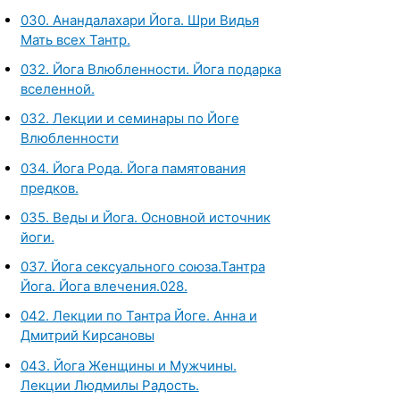
030. Анандалахари Йога. Шри Видья
Мать всех Тантр.
032. Йога Влюбленности. Йога подарка
вселенной.
032. Лекции и семинары по Йоге
Влюбленности
034. Йога Рода. Йога памятования
предков.
035. Веды и Йога. Основной источник
йоги.
037. Йога сексуального союза.Тантра
Йога. Йога влечения.028.
042. Лекции по Тантра Йоге. Анна и
Дмитрий Кирсановы
043. Йога Женщины и Мужчины.
Лекции Людмилы Радость.