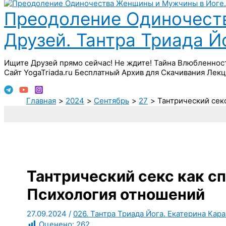
Преодоление Одиночест
Друзей. Тантра Триада 
Ищите Друзей прямо сейчас! Не ждите! Тайна Влюбленнос
Сайт YogaTriada.ru Бесплатный Архив для Скачивания Лекц
Главная
2024
Сентябрь
27
Тантрический сек
Тантрический секс как с
Психология отношений
27.09.2024
/
026. Тантра Триада Йога. Екатерина Кара
Оценено:
262