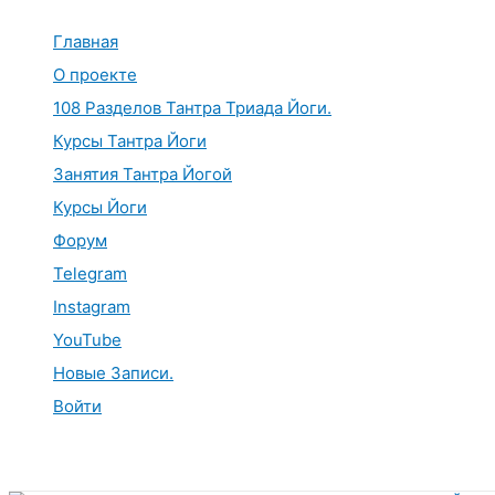
Перейти
к
Главная
содержимому
О проекте
108 Разделов Тантра Триада Йоги.
Курсы Тантра Йоги
Занятия Тантра Йогой
Курсы Йоги
Форум
Telegram
Instagram
YouTube
Новые Записи.
Войти
Поиск