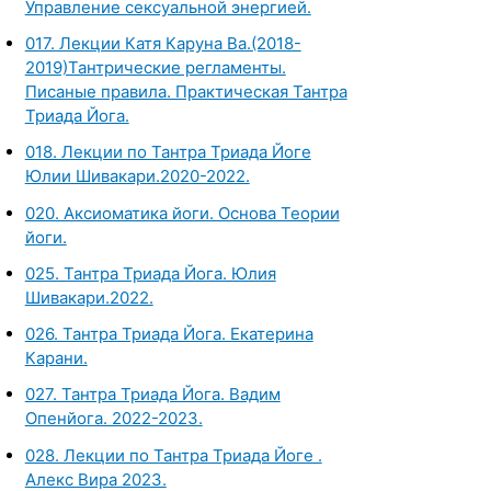
Управление сексуальной энергией.
017. Лекции Катя Каруна Ва.(2018-
2019)Тантрические регламенты.
Писаные правила. Практическая Тантра
Триада Йога.
018. Лекции по Тантра Триада Йоге
Юлии Шивакари.2020-2022.
020. Аксиоматика йоги. Основа Теории
йоги.
025. Тантра Триада Йога. Юлия
Шивакари.2022.
026. Тантра Триада Йога. Екатерина
Карани.
027. Тантра Триада Йога. Вадим
Опенйога. 2022-2023.
028. Лекции по Тантра Триада Йоге .
Алекс Вира 2023.