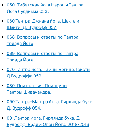
050. Тибетская йога Наропы.Тантра
Йога буддизма.053.
060.Тантра-Джнана йога. Шакта и
Шакти. Д. Вудрофф 057.
068. Вопросы и ответы по Тантра
триада Йоге
069. Вопросы и ответы по Тантра
Триада Йоге.
070.Тантра йога. Гимны Богине.Тексты
Д.Вудроффа 059.
080. Психология. Принципы
Тантры.Шивачандра.
090.Тантра-Мантра йога. Гирлянда букв.
Д. Вудрофф 054.
091.Тантра Йога. Гирлянда букв. Д.
Вудрофф .Вадим Опен Йога. 2018-2019