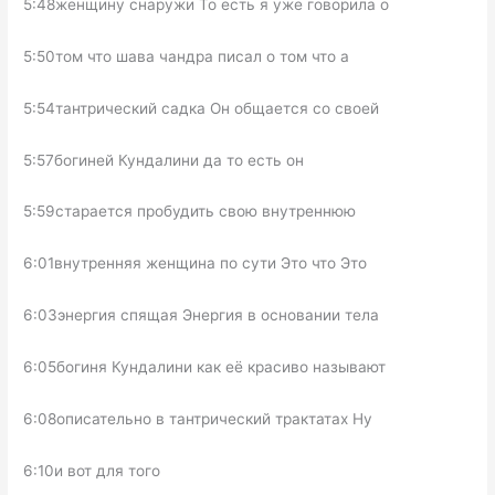
5:48женщину снаружи То есть я уже говорила о
5:50том что шава чандра писал о том что а
5:54тантрический садка Он общается со своей
5:57богиней Кундалини да то есть он
5:59старается пробудить свою внутреннюю
6:01внутренняя женщина по сути Это что Это
6:03энергия спящая Энергия в основании тела
6:05богиня Кундалини как её красиво называют
6:08описательно в тантрический трактатах Ну
6:10и вот для того