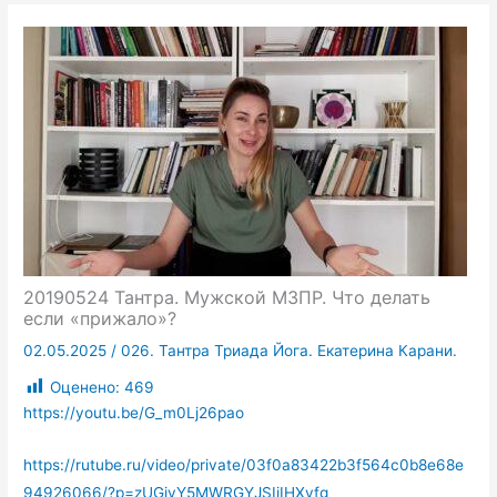
20190524 Тантра. Мужской МЗПР. Что делать
если «прижало»?
02.05.2025
/
026. Тантра Триада Йога. Екатерина Карани.
Оценено:
469
https://youtu.be/G_m0Lj26pao
https://rutube.ru/video/private/03f0a83422b3f564c0b8e68e
94926066/?p=zUGivY5MWRGYJSIiIHXyfg