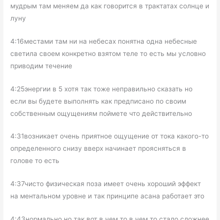
мудрым там меняем да как говорится в трактатах солнце и
луну
4:16местами там ни на небесах понятна одна небесные
светила своем конкретно взятом теле то есть мы условно
приводим течение
4:25энергии в 5 хотя так тоже неправильно сказать но
если вы будете выполнять как предписано по своим
собственным ощущениям поймете что действительно
4:31возникает очень приятное ощущение от тока какого-то
определенного снизу вверх начинает проясняться в
голове то есть
4:37чисто физическая поза имеет очень хороший эффект
на ментальном уровне и так принципе асана работает это
4:43нормально но так вот в чем то в чем то стало сложнее