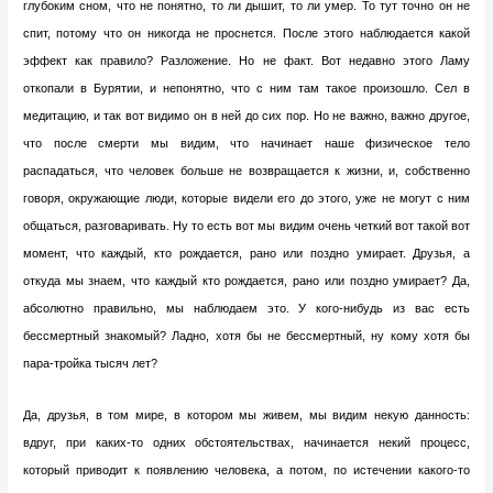
глубоким сном, что не понятно, то ли дышит, то ли умер. То тут точно он не
спит, потому что он никогда не проснется. После этого наблюдается какой
эффект как правило? Разложение. Но не факт. Вот недавно этого Ламу
откопали в Бурятии, и непонятно, что с ним там такое произошло. Сел в
медитацию, и так вот видимо он в ней до сих пор. Но не важно, важно другое,
что после смерти мы видим, что начинает наше физическое тело
распадаться, что человек больше не возвращается к жизни, и, собственно
говоря, окружающие люди, которые видели его до этого, уже не могут с ним
общаться, разговаривать. Ну то есть вот мы видим очень четкий вот такой вот
момент, что каждый, кто рождается, рано или поздно умирает. Друзья, а
откуда мы знаем, что каждый кто рождается, рано или поздно умирает? Да,
абсолютно правильно, мы наблюдаем это. У кого-нибудь из вас есть
бессмертный знакомый? Ладно, хотя бы не бессмертный, ну кому хотя бы
пара-тройка тысяч лет?
Да, друзья, в том мире, в котором мы живем, мы видим некую данность:
вдруг, при каких-то одних обстоятельствах, начинается некий процесс,
который приводит к появлению человека, а потом, по истечении какого-то