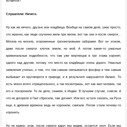
остается?
Слушатели: Ничего.
Ну как же ничего, друзья, вон кладбища. Вообще на самом деле, ужас просто,
это мрачно, как люди скученно жили при жизни, вот так они и после смерти…
Могила на могиле, огороженные трехметровыми заборами. Вот он эгоизм,
даже после смерти: клочок земли, но мой. А потом какие-то ужасные
криминальные подробности, что там уже мертвецов в три этажа хоронят,
одного над другим, потому что место на кладбищах очень дорого. Ужасные
заявления ученых, о том, что тем самым связывается фосфор и тем самым
выбывает из круговорота в природе, и в результате нарушается баланс. То
есть много всего отрицательного, а так посмотришь, вот как жил человек, так
его и похоронили. То ли дело, скажем, в Индии. В лучшем случае, сожгли. А
что не догорело в Ганг сбросили, там догниет. Или вот, кстати сказать, на Руси
еще, в древние времена ведь не хоронили, сжигали. Потом стали почему-то
хоронить.
Ну не важно, итак, после смерти вдруг мы видим, остается труп. Если мы