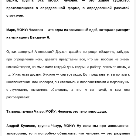
Басим, группа Эка, МОЙУ: Человек — это живое существо,
проявляющееся в определенной форме, в определенной развитой
структуре.
Марк, МОЙУ: Человек — это одна из возможный идей, которая приходит
на ум нашему Высшему Я.
О, как завернул! А попроще? Друзья, давайте попроще, обыденно, забудем
про определение йоги, давайте представим все, что мы вообще не знаем
никакой теории, но мы с вами каждый день ходим на работу, ложимся спать, и
т.д. У нас есть друзья, близкие — они все люди. Вот представьте, вы попали к
инопланетянам, или наоборот, вы связались с инопланетянами и морзянку им
отстукиваете, пытаетесь объяснить, а кто ж вы такой, с кем они
разговаривают.
Татьяна, группа Чатур, МОЙУ: Человек это тело плюс душа.
Андрей Куликов, группа Чатур, МОЙУ: Ну если мы про инопланетян
заговорили, то я попробую объяснить, что человек — это разумная