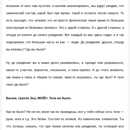
возьмем от него там кусочки, и начнем анализировать, мы вдруг увидим, что
химический состав, какой был при жизни, такой и остался после смерти. То
есть выходит, что человек это не просто физическая такая какая-то большая
конструкция из белковых молекул. Это с одной стороны. А с другой стороны, а
откуда он взялся до своего рождения. Вот каждый из вас здесь сидит, и я так
подозреваю, что большая часть из вас — люди. До рождения, друзья, откуда
вы взялись? Где вы были?
Ну до рождения вы в маме долго развивались, а прежде чем развиваться,
какое-то участие, вероятно, посильное, и папа принял. А до этого момента,
как мама и папа, в общем-то говоря, вместе оказались, ты где был? А тело
твое где было?
Басим, группа Эка, МОЙУ: Тела не было.
Как не было? Не-не-не, меня так не проведешь, вот у тебя сейчас есть тело —
руки, ноги и т.д. Это белки. Состоят из атомов. Из химических элементов. Ты
что хочешь сказать, что при твоем зачатии или рождении, ты сотворил все