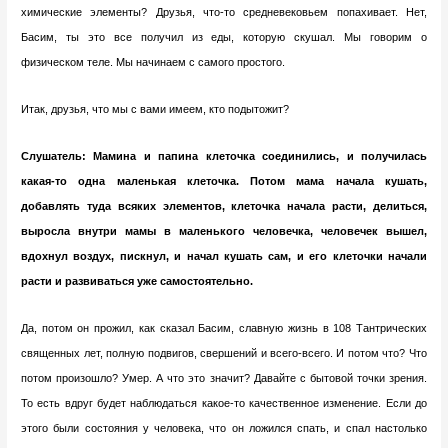
химические элементы? Друзья, что-то средневековьем попахивает. Нет,
Басим, ты это все получил из еды, которую скушал. Мы говорим о
физическом теле. Мы начинаем с самого простого.
Итак, друзья, что мы с вами имеем, кто подытожит?
Слушатель: Мамина и папина клеточка соединились, и получилась
какая-то одна маленькая клеточка. Потом мама начала кушать,
добавлять туда всяких элементов, клеточка начала расти, делиться,
выросла внутри мамы в маленького человечка, человечек вышел,
вдохнул воздух, пискнул, и начал кушать сам, и его клеточки начали
расти и развиваться уже самостоятельно.
Да, потом он прожил, как сказал Басим, славную жизнь в 108 Тантрических
священных лет, полную подвигов, свершений и всего-всего. И потом что? Что
потом произошло? Умер. А что это значит? Давайте с бытовой точки зрения.
То есть вдруг будет наблюдаться какое-то качественное изменение. Если до
этого были состояния у человека, что он ложился спать, и спал настолько