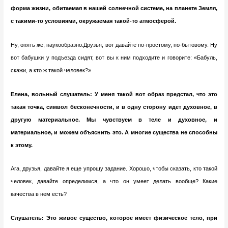
форма жизни, обитаемая в нашей солнечной системе, на планете Земля,
с такими-то условиями, окружаемая такой-то атмосферой.
Ну, опять же, наукообразно.Друзья, вот давайте по-простому, по-бытовому. Ну
вот бабушки у подъезда сидят, вот вы к ним подходите и говорите: «Бабуль,
скажи, а кто ж такой человек?»
Елена, вольный слушатель: У меня такой вот образ предстал, что это
такая точка, символ бесконечности, и в одну сторону идет духовное, в
другую материальное. Мы чувствуем в теле и духовное, и
материальное, и можем объяснить это. А многие существа не способны
к этому.
Ага, друзья, давайте я еще упрощу задание. Хорошо, чтобы сказать, кто такой
человек, давайте определимся, а что он умеет делать вообще? Какие
качества в нем есть?
Слушатель: Это живое существо, которое имеет физическое тело, при