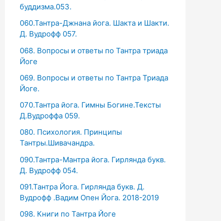
буддизма.053.
060.Тантра-Джнана йога. Шакта и Шакти.
Д. Вудрофф 057.
068. Вопросы и ответы по Тантра триада
Йоге
069. Вопросы и ответы по Тантра Триада
Йоге.
070.Тантра йога. Гимны Богине.Тексты
Д.Вудроффа 059.
080. Психология. Принципы
Тантры.Шивачандра.
090.Тантра-Мантра йога. Гирлянда букв.
Д. Вудрофф 054.
091.Тантра Йога. Гирлянда букв. Д.
Вудрофф .Вадим Опен Йога. 2018-2019
098. Книги по Тантра Йоге