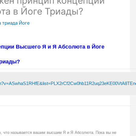
жен принцип концепции
та в Йоге Триады?
а триада Йоге
епции Высшего Я и Я Абсолюта в Йоге
риады?
atch?v=ASwhaS1RHfE&list=PLX2rCf2Cw0hb11R2uq23eKE00VtA8TEn
о, что называется вашим высшим Я и Я Абсолюта. Пока вы не