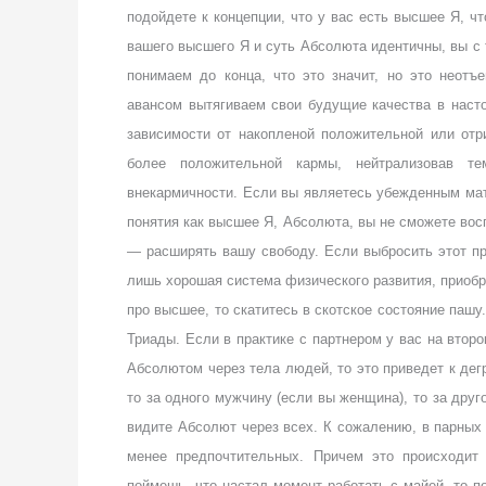
подойдете к концепции, что у вас есть высшее Я, ч
вашего высшего Я и суть Абсолюта идентичны, вы с
понимаем до конца, что это значит, но это неотъ
авансом вытягиваем свои будущие качества в нас
зависимости от накопленой положительной или отр
более положительной кармы, нейтрализовав т
внекармичности. Если вы являетесь убежденным мат
понятия как высшее Я, Абсолюта, вы не сможете вос
— расширять вашу свободу. Если выбросить этот при
лишь хорошая система физического развития, приобр
про высшее, то скатитесь в скотское состояние паш
Триады. Если в практике с партнером у вас на втор
Абсолютом через тела людей, то это приведет к де
то за одного мужчину (если вы женщина), то за друг
видите Абсолют через всех. К сожалению, в парных
менее предпочтительных. Причем это происходит
поймешь, что настал момент работать с майей, то п