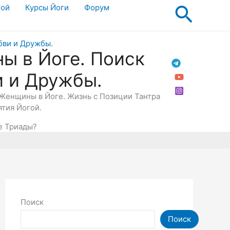
Поис
гой
Курсы Йоги
Форум
ы в Йоге. Поиск
и и Дружбы.
Женщины в Йоге. Жизнь с Позиции Тантра
ятия Йогой.
е Триады?
Поиск
Поиск