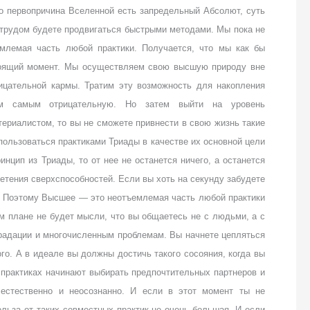
то первопричина Вселенной есть запредельный Абсолют, суть
 трудом будете продвигаться быстрыми методами. Мы пока не
емлемая часть любой практики. Получается, что мы как бы
тоящий момент. Мы осуществляем свою высшую природу вне
ицательной кармы. Тратим эту возможность для накопления
ем самым отрицательную. Но затем выйти на уровень
ериалистом, то вы не сможете привнести в свою жизнь такие
пользоваться практиками Триады в качестве их основной цели
нцип из Триады, то от нее не останется ничего, а останется
етения сверхспособностей. Если вы хоть на секунду забудете
у. Поэтому Высшее — это неотъемлемая часть любой практики
ом плане не будет мысли, что вы общаетесь не с людьми, а с
градации и многочисленным проблемам. Вы начнете цепляться
ого. А в идеале вы должны достичь такого сосояния, когда вы
 практиках начинают выбирать предпочтительных партнеров и
 естественно и неосознанно. И если в этот момент ты не
ольза от таких совместных практик не очень большая. И если