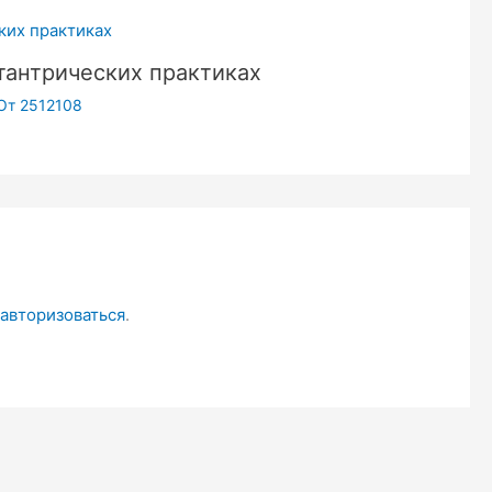
тантрических практиках
От
2512108
авторизоваться
.