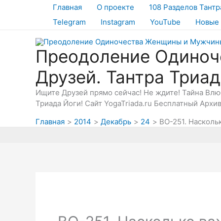
Перейти
Главная
О проекте
108 Разделов Тантр
к
Telegram
Instagram
YouTube
Новые 
содержимому
Преодоление Одиноч
Друзей. Тантра Триа
Ищите Друзей прямо сейчас! Не ждите! Тайна Вл
Триада Йоги! Сайт YogaTriada.ru Бесплатный Архи
Главная
2014
Декабрь
24
ВО-251. Насколь