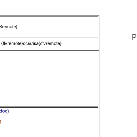
3remote}
Р
:
{flvremote}ссылка{/flvremote}
doc)
)