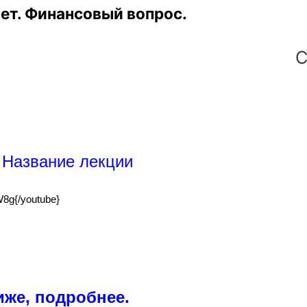
тет. Финансовый вопрос.
С
 лекции
W8g
{/youtube}
иже, подробнее.