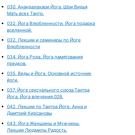
030. Анандалахари Йога. Шри Видья
Мать всех Тантр.
032. Йога Влюбленности. Йога подарка
вселенной.
032. Лекции и семинары по Йоге
Влюбленности
034. Йога Рода. Йога памятования
предков.
035. Веды и Йога. Основной источник
йоги.
037. Йога сексуального союза.Тантра
Йога. Йога влечения.028.
042. Лекции по Тантра Йоге. Анна и
Дмитрий Кирсановы
043. Йога Женщины и Мужчины.
Лекции Людмилы Радость.