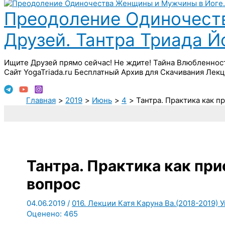
Преодоление Одиночест
Друзей. Тантра Триада 
Ищите Друзей прямо сейчас! Не ждите! Тайна Влюбленнос
Сайт YogaTriada.ru Бесплатный Архив для Скачивания Лекц
Главная
2019
Июнь
4
Тантра. Практика как п
Тантра. Практика как пр
вопрос
04.06.2019
/
016. Лекции Катя Каруна Ва.(2018-2019)
Оценено:
465