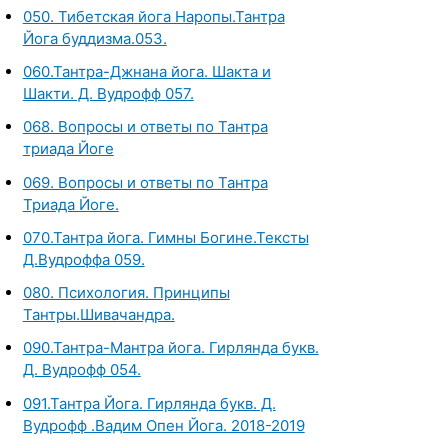
050. Тибетская йога Наропы.Тантра
Йога буддизма.053.
060.Тантра-Джнана йога. Шакта и
Шакти. Д. Вудрофф 057.
068. Вопросы и ответы по Тантра
триада Йоге
069. Вопросы и ответы по Тантра
Триада Йоге.
070.Тантра йога. Гимны Богине.Тексты
Д.Вудроффа 059.
080. Психология. Принципы
Тантры.Шивачандра.
090.Тантра-Мантра йога. Гирлянда букв.
Д. Вудрофф 054.
091.Тантра Йога. Гирлянда букв. Д.
Вудрофф .Вадим Опен Йога. 2018-2019