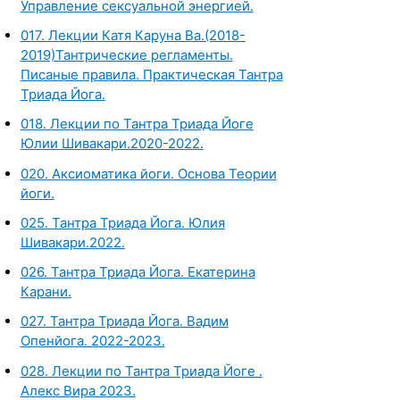
Управление сексуальной энергией.
017. Лекции Катя Каруна Ва.(2018-
2019)Тантрические регламенты.
Писаные правила. Практическая Тантра
Триада Йога.
018. Лекции по Тантра Триада Йоге
Юлии Шивакари.2020-2022.
020. Аксиоматика йоги. Основа Теории
йоги.
025. Тантра Триада Йога. Юлия
Шивакари.2022.
026. Тантра Триада Йога. Екатерина
Карани.
027. Тантра Триада Йога. Вадим
Опенйога. 2022-2023.
028. Лекции по Тантра Триада Йоге .
Алекс Вира 2023.