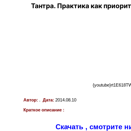
Тантра. Практика как приори
Название
 {youtube}rt1E618T
Автор:
.
Дата:
2014.08.10
Краткое описание :
Скачать , смотрите н