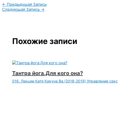
←
Предыдущая Запись
Следующая Запись
→
Похожие записи
Тантра йога.Для кого она?
016. Лекции Катя Каруна Ва.(2018-2019) Управление секс