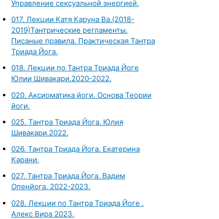
Управление сексуальной энергией.
017. Лекции Катя Каруна Ва.(2018-
2019)Тантрические регламенты.
Писаные правила. Практическая Тантра
Триада Йога.
018. Лекции по Тантра Триада Йоге
Юлии Шивакари.2020-2022.
020. Аксиоматика йоги. Основа Теории
йоги.
025. Тантра Триада Йога. Юлия
Шивакари.2022.
026. Тантра Триада Йога. Екатерина
Карани.
027. Тантра Триада Йога. Вадим
Опенйога. 2022-2023.
028. Лекции по Тантра Триада Йоге .
Алекс Вира 2023.