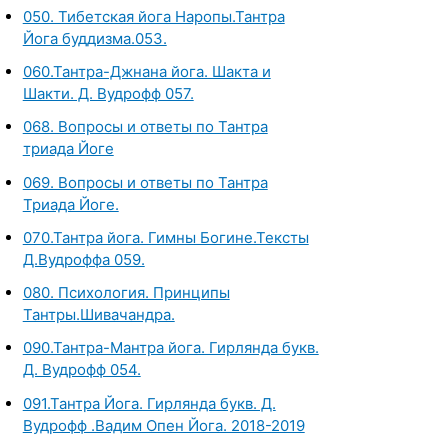
050. Тибетская йога Наропы.Тантра
Йога буддизма.053.
060.Тантра-Джнана йога. Шакта и
Шакти. Д. Вудрофф 057.
068. Вопросы и ответы по Тантра
триада Йоге
069. Вопросы и ответы по Тантра
Триада Йоге.
070.Тантра йога. Гимны Богине.Тексты
Д.Вудроффа 059.
080. Психология. Принципы
Тантры.Шивачандра.
090.Тантра-Мантра йога. Гирлянда букв.
Д. Вудрофф 054.
091.Тантра Йога. Гирлянда букв. Д.
Вудрофф .Вадим Опен Йога. 2018-2019