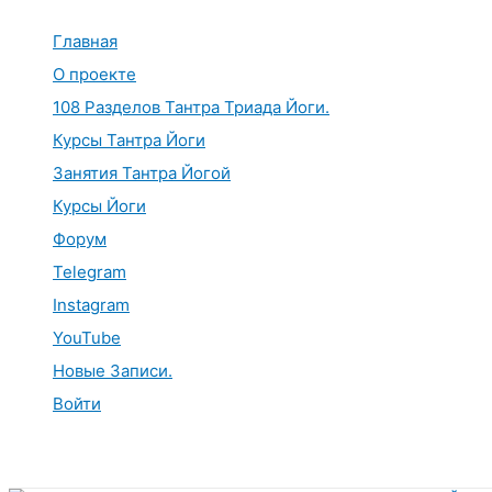
Перейти
к
Главная
содержимому
О проекте
108 Разделов Тантра Триада Йоги.
Курсы Тантра Йоги
Занятия Тантра Йогой
Курсы Йоги
Форум
Telegram
Instagram
YouTube
Новые Записи.
Войти
Поиск