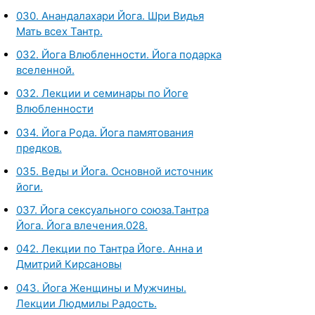
030. Анандалахари Йога. Шри Видья
Мать всех Тантр.
032. Йога Влюбленности. Йога подарка
вселенной.
032. Лекции и семинары по Йоге
Влюбленности
034. Йога Рода. Йога памятования
предков.
035. Веды и Йога. Основной источник
йоги.
037. Йога сексуального союза.Тантра
Йога. Йога влечения.028.
042. Лекции по Тантра Йоге. Анна и
Дмитрий Кирсановы
043. Йога Женщины и Мужчины.
Лекции Людмилы Радость.