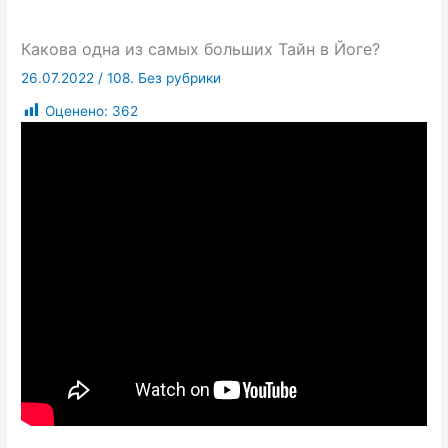
Какова одна из самых больших Тайн в Йоге?
26.07.2022
/
108. Без рубрики
Оценено:
362