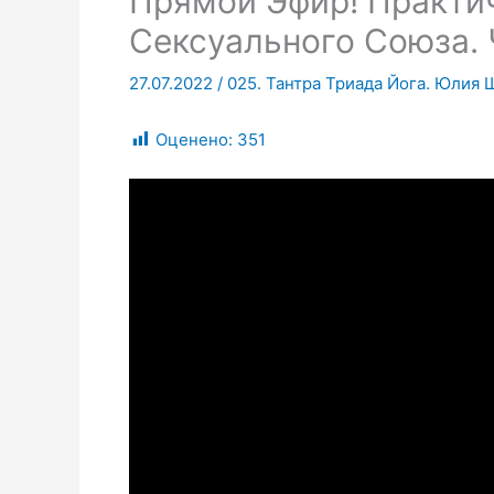
Прямой Эфир! Практи
Сексуального Союза. Ч
27.07.2022
/
025. Тантра Триада Йога. Юлия 
Оценено:
351