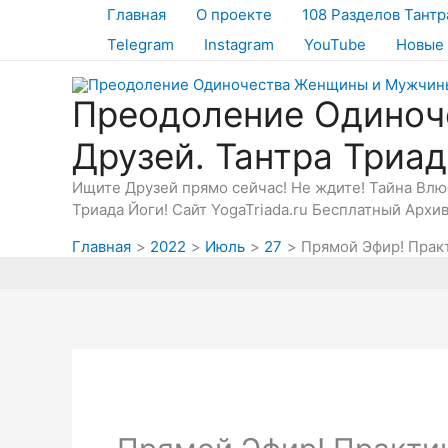
Перейти
Главная
О проекте
108 Разделов Тантр
к
Telegram
Instagram
YouTube
Новые 
содержимому
Преодоление Одиноч
Друзей. Тантра Триа
Ищите Друзей прямо сейчас! Не ждите! Тайна Вл
Триада Йоги! Сайт YogaTriada.ru Бесплатный Архи
Главная
2022
Июль
27
Прямой Эфир! Практ