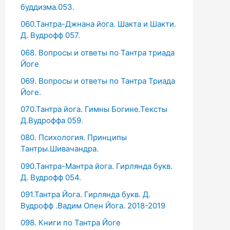
буддизма.053.
060.Тантра-Джнана йога. Шакта и Шакти.
Д. Вудрофф 057.
068. Вопросы и ответы по Тантра триада
Йоге
069. Вопросы и ответы по Тантра Триада
Йоге.
070.Тантра йога. Гимны Богине.Тексты
Д.Вудроффа 059.
080. Психология. Принципы
Тантры.Шивачандра.
090.Тантра-Мантра йога. Гирлянда букв.
Д. Вудрофф 054.
091.Тантра Йога. Гирлянда букв. Д.
Вудрофф .Вадим Опен Йога. 2018-2019
098. Книги по Тантра Йоге