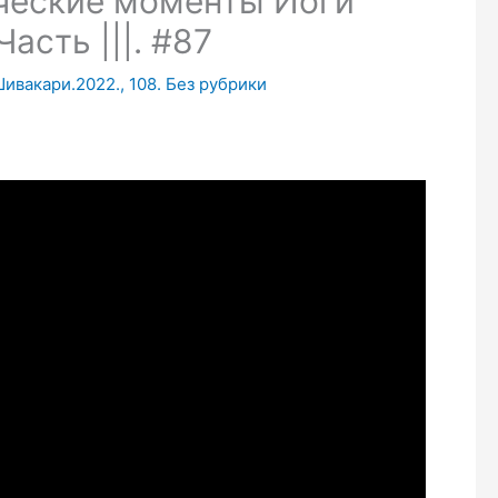
ческие моменты Йоги
асть |||. #87
Шивакари.2022.
,
108. Без рубрики