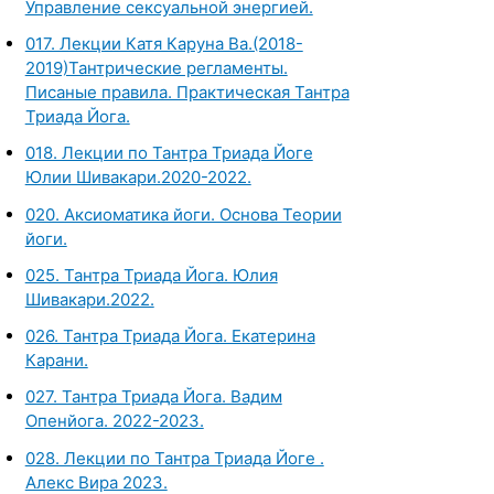
Управление сексуальной энергией.
017. Лекции Катя Каруна Ва.(2018-
2019)Тантрические регламенты.
Писаные правила. Практическая Тантра
Триада Йога.
018. Лекции по Тантра Триада Йоге
Юлии Шивакари.2020-2022.
020. Аксиоматика йоги. Основа Теории
йоги.
025. Тантра Триада Йога. Юлия
Шивакари.2022.
026. Тантра Триада Йога. Екатерина
Карани.
027. Тантра Триада Йога. Вадим
Опенйога. 2022-2023.
028. Лекции по Тантра Триада Йоге .
Алекс Вира 2023.