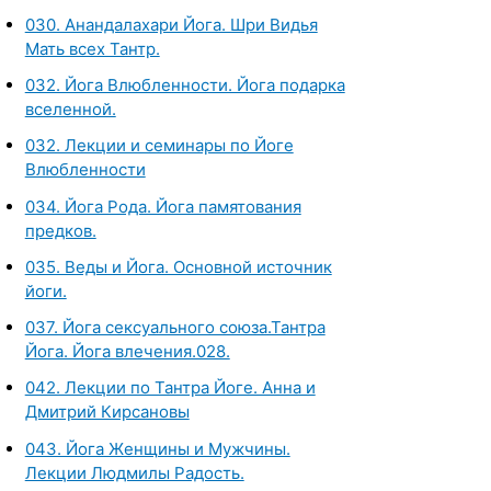
030. Анандалахари Йога. Шри Видья
Мать всех Тантр.
032. Йога Влюбленности. Йога подарка
вселенной.
032. Лекции и семинары по Йоге
Влюбленности
034. Йога Рода. Йога памятования
предков.
035. Веды и Йога. Основной источник
йоги.
037. Йога сексуального союза.Тантра
Йога. Йога влечения.028.
042. Лекции по Тантра Йоге. Анна и
Дмитрий Кирсановы
043. Йога Женщины и Мужчины.
Лекции Людмилы Радость.