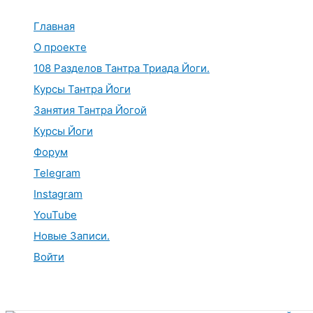
Перейти
к
Главная
содержимому
О проекте
108 Разделов Тантра Триада Йоги.
Курсы Тантра Йоги
Занятия Тантра Йогой
Курсы Йоги
Форум
Telegram
Instagram
YouTube
Новые Записи.
Войти
Поиск