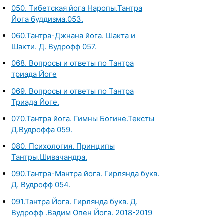
050. Тибетская йога Наропы.Тантра
Йога буддизма.053.
060.Тантра-Джнана йога. Шакта и
Шакти. Д. Вудрофф 057.
068. Вопросы и ответы по Тантра
триада Йоге
069. Вопросы и ответы по Тантра
Триада Йоге.
070.Тантра йога. Гимны Богине.Тексты
Д.Вудроффа 059.
080. Психология. Принципы
Тантры.Шивачандра.
090.Тантра-Мантра йога. Гирлянда букв.
Д. Вудрофф 054.
091.Тантра Йога. Гирлянда букв. Д.
Вудрофф .Вадим Опен Йога. 2018-2019