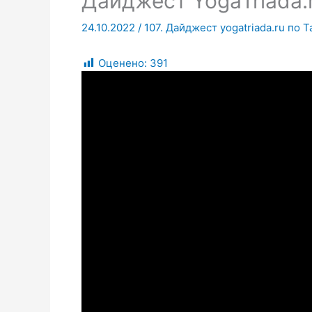
Дайджест YogaTriada.
24.10.2022
/
107. Дайджест yogatriada.ru по 
Оценено:
391