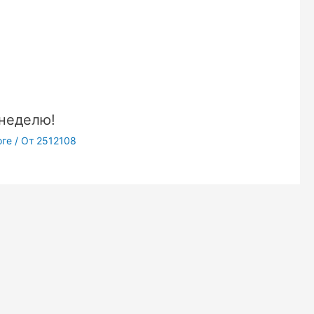
 неделю!
оге
/ От
2512108