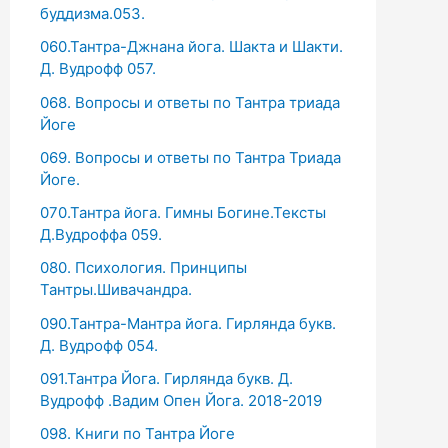
буддизма.053.
060.Тантра-Джнана йога. Шакта и Шакти.
Д. Вудрофф 057.
068. Вопросы и ответы по Тантра триада
Йоге
069. Вопросы и ответы по Тантра Триада
Йоге.
070.Тантра йога. Гимны Богине.Тексты
Д.Вудроффа 059.
080. Психология. Принципы
Тантры.Шивачандра.
090.Тантра-Мантра йога. Гирлянда букв.
Д. Вудрофф 054.
091.Тантра Йога. Гирлянда букв. Д.
Вудрофф .Вадим Опен Йога. 2018-2019
098. Книги по Тантра Йоге