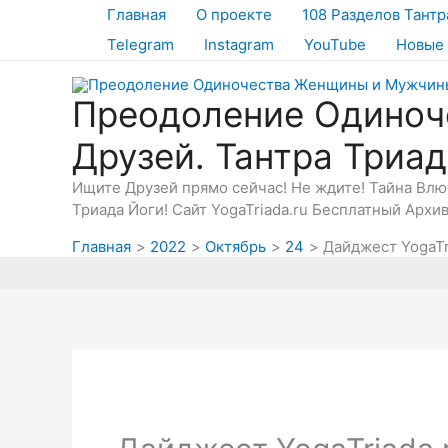
Перейти
Главная
О проекте
108 Разделов Тантр
к
Telegram
Instagram
YouTube
Новые 
содержимому
Преодоление Одиноч
Друзей. Тантра Триа
Ищите Друзей прямо сейчас! Не ждите! Тайна Вл
Триада Йоги! Сайт YogaTriada.ru Бесплатный Архи
Главная
2022
Октябрь
24
Дайджест YogaTr