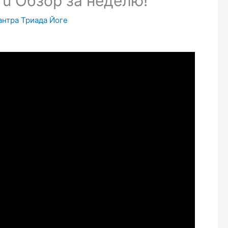
ru Обзор за неделю!
Тантра Триада Йоге