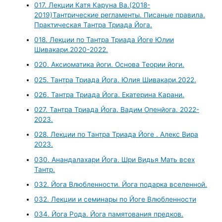
017. Лекции Катя Каруна Ва.(2018-
2019)Тантрические регламенты. Писаные правила.
Практическая Тантра Триада Йога.
018. Лекции по Тантра Триада Йоге Юлии
Шивакари.2020-2022.
020. Аксиоматика йоги. Основа Теории йоги.
025. Тантра Триада Йога. Юлия Шивакари.2022.
026. Тантра Триада Йога. Екатерина Карани.
027. Тантра Триада Йога. Вадим Опенйога. 2022-
2023.
028. Лекции по Тантра Триада Йоге . Алекс Вира
2023.
030. Анандалахари Йога. Шри Видья Мать всех
Тантр.
032. Йога Влюбленности. Йога подарка вселенной.
032. Лекции и семинары по Йоге Влюбленности
034. Йога Рода. Йога памятования предков.