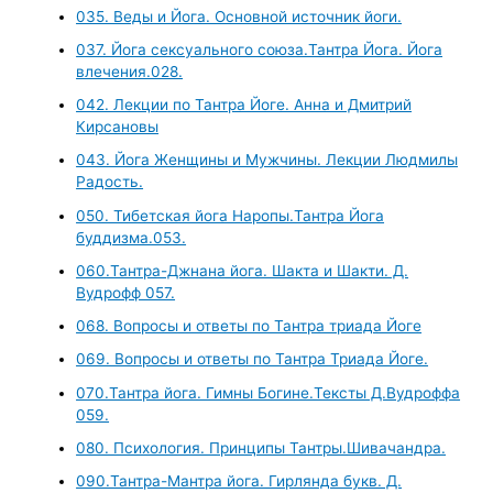
035. Веды и Йога. Основной источник йоги.
037. Йога сексуального союза.Тантра Йога. Йога
влечения.028.
042. Лекции по Тантра Йоге. Анна и Дмитрий
Кирсановы
043. Йога Женщины и Мужчины. Лекции Людмилы
Радость.
050. Тибетская йога Наропы.Тантра Йога
буддизма.053.
060.Тантра-Джнана йога. Шакта и Шакти. Д.
Вудрофф 057.
068. Вопросы и ответы по Тантра триада Йоге
069. Вопросы и ответы по Тантра Триада Йоге.
070.Тантра йога. Гимны Богине.Тексты Д.Вудроффа
059.
080. Психология. Принципы Тантры.Шивачандра.
090.Тантра-Мантра йога. Гирлянда букв. Д.