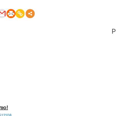
Р
лю!
512108