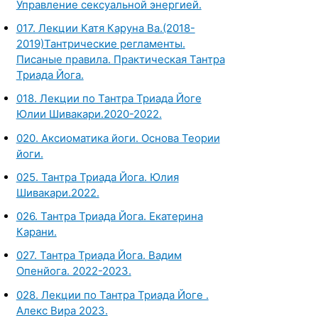
Управление сексуальной энергией.
017. Лекции Катя Каруна Ва.(2018-
2019)Тантрические регламенты.
Писаные правила. Практическая Тантра
Триада Йога.
018. Лекции по Тантра Триада Йоге
Юлии Шивакари.2020-2022.
020. Аксиоматика йоги. Основа Теории
йоги.
025. Тантра Триада Йога. Юлия
Шивакари.2022.
026. Тантра Триада Йога. Екатерина
Карани.
027. Тантра Триада Йога. Вадим
Опенйога. 2022-2023.
028. Лекции по Тантра Триада Йоге .
Алекс Вира 2023.