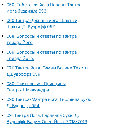
050. Тибетская йога Наропы.Тантра
Йога буддизма.053.
060.Тантра-Джнана йога. Шакта и
Шакти. Д. Вудрофф 057.
068. Вопросы и ответы по Тантра
триада Йоге
069. Вопросы и ответы по Тантра
Триада Йоге.
070.Тантра йога. Гимны Богине.Тексты
Д.Вудроффа 059.
080. Психология. Принципы
Тантры.Шивачандра.
090.Тантра-Мантра йога. Гирлянда букв.
Д. Вудрофф 054.
091.Тантра Йога. Гирлянда букв. Д.
Вудрофф .Вадим Опен Йога. 2018-2019