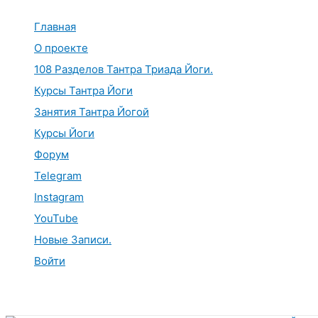
Перейти
к
Главная
содержимому
О проекте
108 Разделов Тантра Триада Йоги.
Курсы Тантра Йоги
Занятия Тантра Йогой
Курсы Йоги
Форум
Telegram
Instagram
YouTube
Новые Записи.
Войти
Поиск