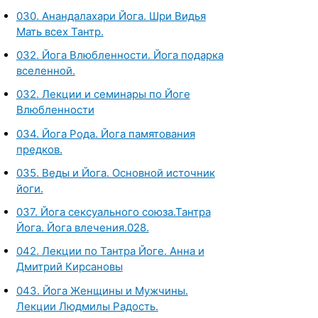
030. Анандалахари Йога. Шри Видья
Мать всех Тантр.
032. Йога Влюбленности. Йога подарка
вселенной.
032. Лекции и семинары по Йоге
Влюбленности
034. Йога Рода. Йога памятования
предков.
035. Веды и Йога. Основной источник
йоги.
037. Йога сексуального союза.Тантра
Йога. Йога влечения.028.
042. Лекции по Тантра Йоге. Анна и
Дмитрий Кирсановы
043. Йога Женщины и Мужчины.
Лекции Людмилы Радость.