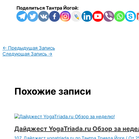
Поделиться Тантра Йогой:
←
Предыдущая Запись
Следующая Запись
→
Похожие записи
Дайджест YogaTriada.ru Обзор за неде
107. Дайджест yogatriada.ru по Тантра Триада Йоге
/ От
2