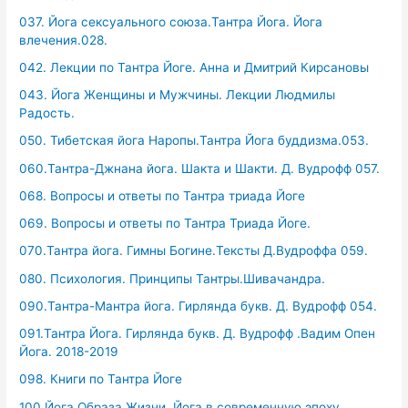
037. Йога сексуального союза.Тантра Йога. Йога
влечения.028.
042. Лекции по Тантра Йоге. Анна и Дмитрий Кирсановы
043. Йога Женщины и Мужчины. Лекции Людмилы
Радость.
050. Тибетская йога Наропы.Тантра Йога буддизма.053.
060.Тантра-Джнана йога. Шакта и Шакти. Д. Вудрофф 057.
068. Вопросы и ответы по Тантра триада Йоге
069. Вопросы и ответы по Тантра Триада Йоге.
070.Тантра йога. Гимны Богине.Тексты Д.Вудроффа 059.
080. Психология. Принципы Тантры.Шивачандра.
090.Тантра-Мантра йога. Гирлянда букв. Д. Вудрофф 054.
091.Тантра Йога. Гирлянда букв. Д. Вудрофф .Вадим Опен
Йога. 2018-2019
098. Книги по Тантра Йоге
100.Йога Образа Жизни. Йога в современную эпоху.