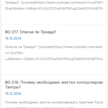
Триады? {youtube}https://www.youtube.com/watch?v=pYQFn-
f6xpY&index=24&list=PLX2rCf2Cw0hb11R2uq23eKE00VtA8TEne{
ВО-217. Опасна ли Триада?
15.12.2014
Опасна ли Триада? {youtube}https://www.youtube.com/watch?
v=L5vzVKo-
uJ0&index=23&list=PLX2rCf2Cw0hb11R2uq23eKE00VtA8TEne{/y
ВО-218. Почему необходимо жестко контролировать
Тантры?
15.12.2014
Почему необходимо жестко контролировать практики Тантры?