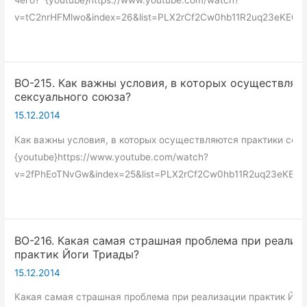
v=tC2nrHFMlwo&index=26&list=PLX2rCf2Cw0hb11R2uq23eKE00V
ВО-215. Как важны условия, в которых осуществляю
сексуального союза?
15.12.2014
Как важны условия, в которых осуществляются практики сек
{youtube}https://www.youtube.com/watch?
v=2fPhEoTNvGw&index=25&list=PLX2rCf2Cw0hb11R2uq23eKE00
ВО-216. Какая самая страшная проблема при реализ
практик Йоги Триады?
15.12.2014
Какая самая страшная проблема при реализации практик Йог