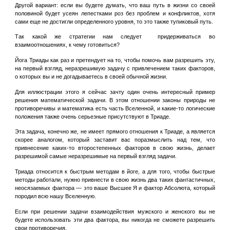
Другой вариант: если вы будете думать, что ваш путь в жизни со своей
половиной будет усеян лепестками роз без проблем и конфликтов, хотя
сами еще не достигли определенного уровня, то это также тупиковый путь.
Так какой же стратегии нам следует придерживаться во
взаимоотношениях, к чему готовиться?
Йога Триады как раз и претендует на то, чтобы помочь вам разрешить эту,
на первый взгляд, неразрешимую задачу с привлечением таких факторов,
о которых вы и не догадываетесь в своей обычной жизни.
Для иллюстрации этого я сейчас зачту один очень интересный пример
решения математической задачи. В этом отношении законы природы не
противоречивы и математика есть часть Вселенной, и какие-то логические
положения также очень серьезные присутствуют в Триаде.
Эта задача, конечно же, не имеет прямого отношения к Триаде, а является
скорее аналогом, который заставит вас поразмыслить над тем, что
привнесение каких-то второстепенных факторов в свою жизнь, делает
разрешимой самые неразрешимые на первый взгляд задачи.
Триада относится к быстрым методам в йоге, а для того, чтобы быстрые
методы работали, нужно привнести в свою жизнь два таких фантастичных,
неосязаемых фактора — это ваше Высшее Я и фактор Абсолюта, который
породил всю нашу Вселенную.
Если при решении задачи взаимодействия мужского и женского вы не
будете использовать эти два фактора, вы никогда не сможете разрешить
свои противоречия
.