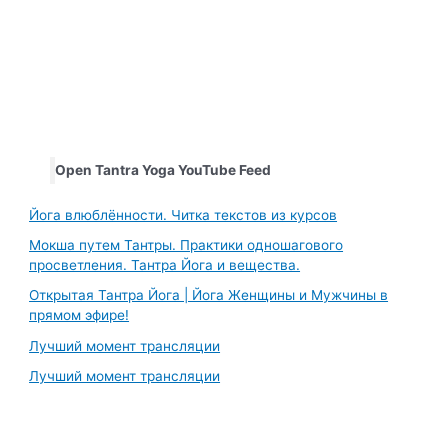
Open Tantra Yoga YouTube Feed
Йога влюблённости. Читка текстов из курсов
Мокша путем Тантры. Практики одношагового
просветления. Тантра Йога и вещества.
Открытая Тантра Йога | Йога Женщины и Мужчины в
прямом эфире!
Лучший момент трансляции
Лучший момент трансляции