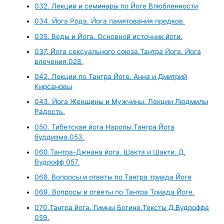
032. Лекции и семинары по Йоге Влюбленности
034. Йога Рода. Йога памятования предков.
035. Веды и Йога. Основной источник йоги.
037. Йога сексуального союза.Тантра Йога. Йога
влечения.028.
042. Лекции по Тантра Йоге. Анна и Дмитрий
Кирсановы
043. Йога Женщины и Мужчины. Лекции Людмилы
Радость.
050. Тибетская йога Наропы.Тантра Йога
буддизма.053.
060.Тантра-Джнана йога. Шакта и Шакти. Д.
Вудрофф 057.
068. Вопросы и ответы по Тантра триада Йоге
069. Вопросы и ответы по Тантра Триада Йоге.
070.Тантра йога. Гимны Богине.Тексты Д.Вудроффа
059.