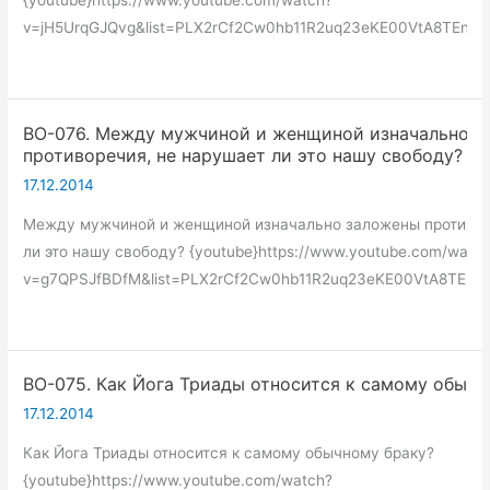
{youtube}https://www.youtube.com/watch?
v=jH5UrqGJQvg&list=PLX2rCf2Cw0hb11R2uq23eKE00VtA8TEne&i
ВО-076. Между мужчиной и женщиной изначально 
противоречия, не нарушает ли это нашу свободу?
17.12.2014
Между мужчиной и женщиной изначально заложены противор
ли это нашу свободу? {youtube}https://www.youtube.com/watc
v=g7QPSJfBDfM&list=PLX2rCf2Cw0hb11R2uq23eKE00VtA8TEne&
ВО-075. Как Йога Триады относится к самому обычн
17.12.2014
Как Йога Триады относится к самому обычному браку?
{youtube}https://www.youtube.com/watch?