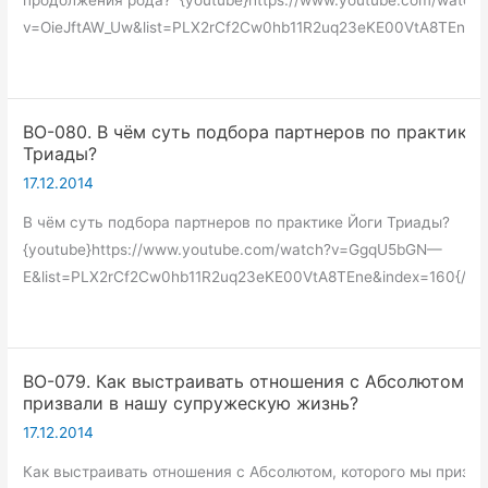
v=OieJftAW_Uw&list=PLX2rCf2Cw0hb11R2uq23eKE00VtA8TEne&i
ВО-080. В чём суть подбора партнеров по практике 
Триады?
17.12.2014
В чём суть подбора партнеров по практике Йоги Триады?
{youtube}https://www.youtube.com/watch?v=GgqU5bGN—
E&list=PLX2rCf2Cw0hb11R2uq23eKE00VtA8TEne&index=160{/yo
ВО-079. Как выстраивать отношения с Абсолютом, 
призвали в нашу супружескую жизнь?
17.12.2014
Как выстраивать отношения с Абсолютом, которого мы призва