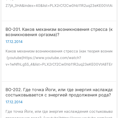
Z7jA_3HA&index=40&list=PLX2rCf2Cw0hb11R2uq23eKE00VtA8TE
ВО-201. Каков механизм возникновения стресса (как
возникновения оргазма)?
17.12.2014
Каков механизм возникновения стресса (как теория возникно
{youtube}https://www.youtube.com/watch?
v=1wNfhLg5S_4&list=PLX2rCf2Cw0hb11R2uq23eKE00VtA8TEne&i
ВО-202. Где точка Йоги, или где энергия наслажден
состыковывается с энергией продолжения рода?
17.12.2014
Где точка Йоги, или где энергия наслаждения состыковывает
продолжения рода? {youtube}https://www.youtube.com/watch