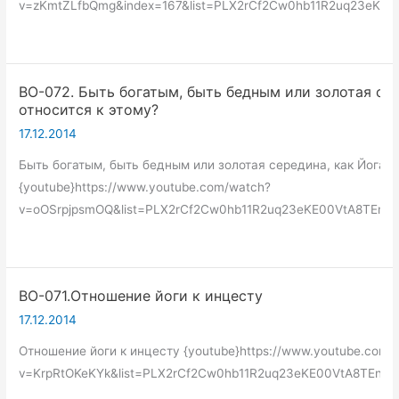
v=zKmtZLfbQmg&index=167&list=PLX2rCf2Cw0hb11R2uq23eKE0
ВО-072. Быть богатым, быть бедным или золотая сер
относится к этому?
17.12.2014
Быть богатым, быть бедным или золотая середина, как Йога о
{youtube}https://www.youtube.com/watch?
v=oOSrpjpsmOQ&list=PLX2rCf2Cw0hb11R2uq23eKE00VtA8TEne&i
ВО-071.Отношение йоги к инцесту
17.12.2014
Отношение йоги к инцесту {youtube}https://www.youtube.com/
v=KrpRtOKeKYk&list=PLX2rCf2Cw0hb11R2uq23eKE00VtA8TEne&i