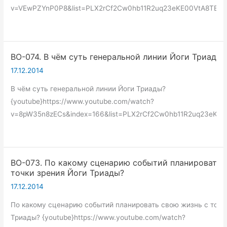
v=VEwPZYnP0P8&list=PLX2rCf2Cw0hb11R2uq23eKE00VtA8TEne&
ВО-074. В чём суть генеральной линии Йоги Триады?
17.12.2014
В чём суть генеральной линии Йоги Триады?
{youtube}https://www.youtube.com/watch?
v=8pW35n8zECs&index=166&list=PLX2rCf2Cw0hb11R2uq23eKE0
ВО-073. По какому сценарию событий планировать 
точки зрения Йоги Триады?
17.12.2014
По какому сценарию событий планировать свою жизнь с точк
Триады? {youtube}https://www.youtube.com/watch?