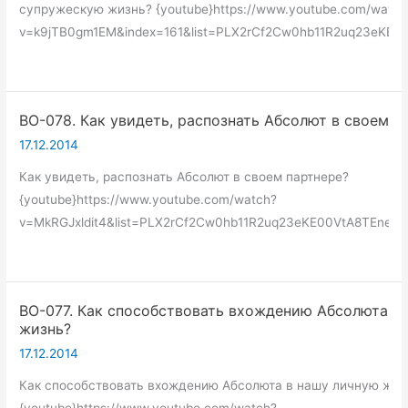
супружескую жизнь? {youtube}https://www.youtube.com/watch
v=k9jTB0gm1EM&index=161&list=PLX2rCf2Cw0hb11R2uq23eKE00
ВО-078. Как увидеть, распознать Абсолют в своем п
17.12.2014
Как увидеть, распознать Абсолют в своем партнере?
{youtube}https://www.youtube.com/watch?
v=MkRGJxldit4&list=PLX2rCf2Cw0hb11R2uq23eKE00VtA8TEne&in
ВО-077. Как способствовать вхождению Абсолюта в
жизнь?
17.12.2014
Как способствовать вхождению Абсолюта в нашу личную жиз