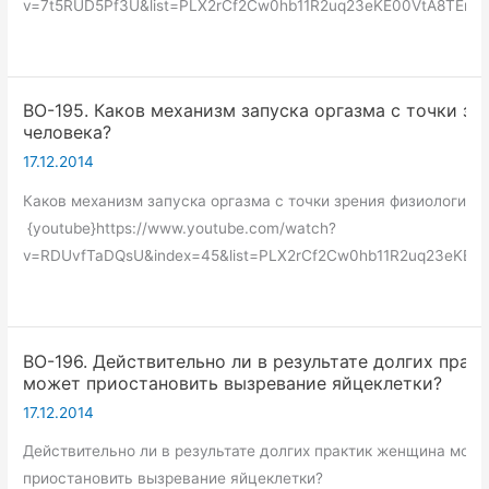
v=7t5RUD5Pf3U&list=PLX2rCf2Cw0hb11R2uq23eKE00VtA8TEne&
ВО-195. Каков механизм запуска оргазма с точки з
человека?
17.12.2014
Каков механизм запуска оргазма с точки зрения физиологии 
{youtube}https://www.youtube.com/watch?
v=RDUvfTaDQsU&index=45&list=PLX2rCf2Cw0hb11R2uq23eKE00
ВО-196. Действительно ли в результате долгих пра
может приостановить вызревание яйцеклетки?
17.12.2014
Действительно ли в результате долгих практик женщина мож
приостановить вызревание яйцеклетки?