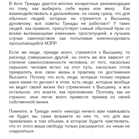
В йоге Триады даются вполне конкретные рекомендации
по тому, как выбирать себе мужа или жену. Как
взаимодействовать в дальнейшем, но скажу сразу, что для
обычных людей, которые не стремятся к Высшему
духовному, все советы Триады не работают! У таких
людей, как правило, присутствует самый обычный брак со
всеми вытекающими изменами, проституцией, в лучшем
случае свингерством как попытками компенсировать
просыпающийся МЗПР.
Если же люди, прежде всего, стремятся к Высшему, то
расклад совершенно другой, но опять же все зависит от
степени самоосознанности человека, от того, насколько
серьезно человек встал на этот путь, насколько готов
превратить всю свою жизнь в практику по достижения
Высшего. Потому что есть люди, которые только первые
шаги какие-то делают в этом, есть люди, которые вообще
не видят своей жизни без стремления к Высшему, а все
остальное, это знаете, как приложение. Поэтому, как ни
странно, мне легче всего привести пример из своей
собственной жизни.
Помните, в Триаде никто никогда ничего вам навязывать
не будет, вы сами возьмете из нее то, что для вас
приемлемо в том объеме, в котором будете чувствовать,
что от этого ваша свобода только расширится, но никак не
сократиться.