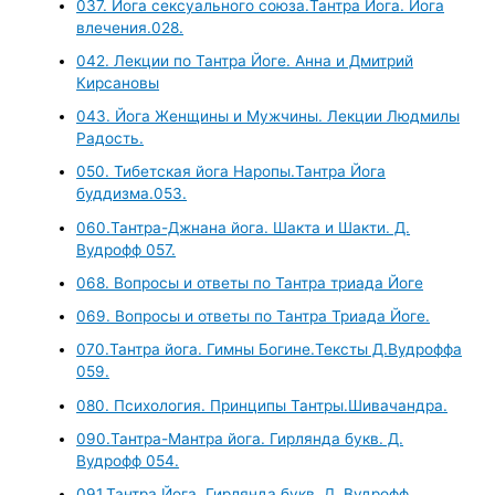
037. Йога сексуального союза.Тантра Йога. Йога
влечения.028.
042. Лекции по Тантра Йоге. Анна и Дмитрий
Кирсановы
043. Йога Женщины и Мужчины. Лекции Людмилы
Радость.
050. Тибетская йога Наропы.Тантра Йога
буддизма.053.
060.Тантра-Джнана йога. Шакта и Шакти. Д.
Вудрофф 057.
068. Вопросы и ответы по Тантра триада Йоге
069. Вопросы и ответы по Тантра Триада Йоге.
070.Тантра йога. Гимны Богине.Тексты Д.Вудроффа
059.
080. Психология. Принципы Тантры.Шивачандра.
090.Тантра-Мантра йога. Гирлянда букв. Д.
Вудрофф 054.
091.Тантра Йога. Гирлянда букв. Д. Вудрофф