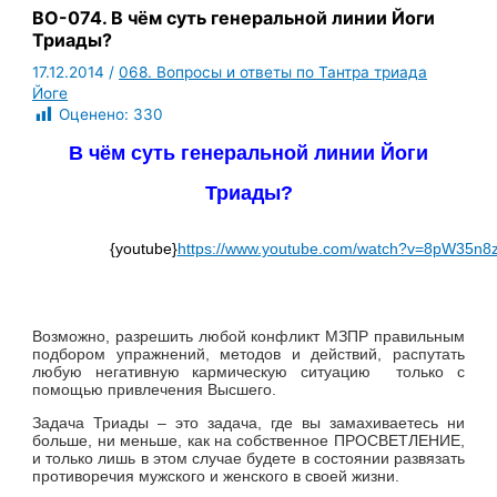
ВО-074. В чём суть генеральной линии Йоги
Триады?
17.12.2014
/
068. Вопросы и ответы по Тантра триада
Йоге
Оценено:
330
В чём суть генеральной линии Йоги
Триады?
{youtube}
https://www.youtube.com/watch?v=8pW35n
Возможно, разрешить любой конфликт МЗПР правильным
подбором упражнений, методов и действий, распутать
любую негативную кармическую ситуацию только с
помощью привлечения Высшего.
Задача Триады – это задача, где вы замахиваетесь ни
больше, ни меньше, как на собственное ПРОСВЕТЛЕНИЕ,
и только лишь в этом случае будете в состоянии развязать
противоречия мужского и женского в своей жизни.