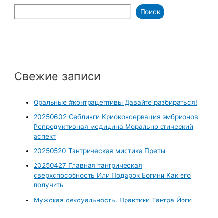
Поиск
Свежие записи
Оральные #контрацептивы Давайте разбираться!
20250602 Себлинги Криоконсервация эмбрионов
Репродуктивная медицина Морально этический
аспект
20250520 Тантрическая мистика Преты
20250427 Главная тантрическая
сверхспособность Или Подарок Богини Как его
получить
Мужская сексуальность. Практики Тантра Йоги