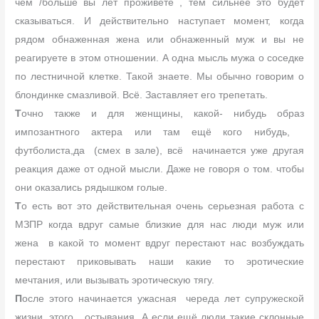
чем /больше вы лет проживете , тем сильнее это будет
сказываться. И действительно наступает момент, когда
рядом обнаженная жена или обнаженный муж и вы не
реагируете в этом отношении. А одна мысль мужа о соседке
по лестничной клетке. Такой знаете. Мы обычно говорим о
блондинке смазливой. Всё. Заставляет его трепетать.
Т
очно также и для женщины, какой- нибудь образ
импозантного актера или там ещё кого нибудь,
футболиста,да (смех в зале), всё начинается уже другая
реакция даже от одной мысли. Даже не говоря о том. чтобы
они оказались рядышком голые.
Т
о есть вот это действительная очень серьезная работа с
МЗПР когда вдруг самые близкие для нас люди муж или
жена в какой то момент вдруг перестают нас возбуждать
перестают приковывать наши какие то эротические
мечтания, или вызывать эротическую тягу.
П
осле этого начинается ужасная череда лет супружеской
жизни, этого остывания. А если ещё люди такие склонные