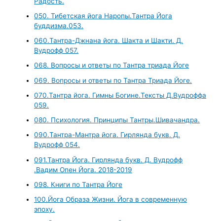
Радость.
050. Тибетская йога Наропы.Тантра Йога
буддизма.053.
060.Тантра-Джнана йога. Шакта и Шакти. Д.
Вудрофф 057.
068. Вопросы и ответы по Тантра триада Йоге
069. Вопросы и ответы по Тантра Триада Йоге.
070.Тантра йога. Гимны Богине.Тексты Д.Вудроффа
059.
080. Психология. Принципы Тантры.Шивачандра.
090.Тантра-Мантра йога. Гирлянда букв. Д.
Вудрофф 054.
091.Тантра Йога. Гирлянда букв. Д. Вудрофф
.Вадим Опен Йога. 2018-2019
098. Книги по Тантра Йоге
100.Йога Образа Жизни. Йога в современную
эпоху.