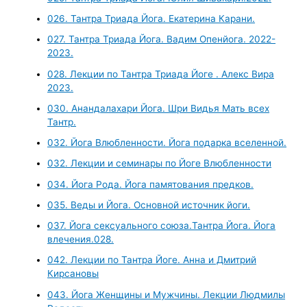
026. Тантра Триада Йога. Екатерина Карани.
027. Тантра Триада Йога. Вадим Опенйога. 2022-
2023.
028. Лекции по Тантра Триада Йоге . Алекс Вира
2023.
030. Анандалахари Йога. Шри Видья Мать всех
Тантр.
032. Йога Влюбленности. Йога подарка вселенной.
032. Лекции и семинары по Йоге Влюбленности
034. Йога Рода. Йога памятования предков.
035. Веды и Йога. Основной источник йоги.
037. Йога сексуального союза.Тантра Йога. Йога
влечения.028.
042. Лекции по Тантра Йоге. Анна и Дмитрий
Кирсановы
043. Йога Женщины и Мужчины. Лекции Людмилы